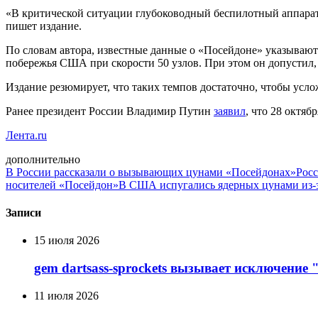
«В критической ситуации глубоководный беспилотный аппарат с
пишет издание.
По словам автора, известные данные о «Посейдоне» указывают 
побережья США при скорости 50 узлов. При этом он допустил, ч
Издание резюмирует, что таких темпов достаточно, чтобы усл
Ранее президент России Владимир Путин
заявил
, что 28 октя
Лента.ru
дополнительно
В России рассказали о вызывающих цунами «Посейдонах»
Росс
носителей «Посейдон»
В США испугались ядерных цунами из-
Записи
15 июля 2026
gem dartsass-sprockets вызывает исключение "e
11 июля 2026