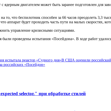
 ядерным двигателем может быть заранее подготовлен для зависа
на то, что беспилотник способен за 66 часов преодолеть 3,3 ты
то аппарат будет проходить часть пути на малых скоростях, кот
ожнить управление кризисными ситуациями.
бря были проведены испытания «Посейдона». В ходе работ удалос
ия испытала реактор «Судного дня»
В США оценили российский
за российских «Посейдон»
xpected selector." при обработке стилей