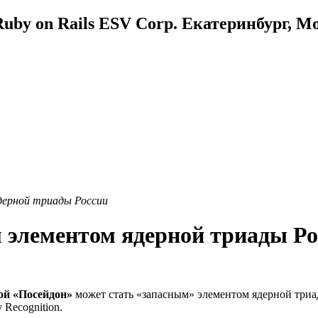
uby on Rails ESV Corp. Екатеринбург, М
дерной триады России
 элементом ядерной триады Ро
ой «Посейдон»
может стать «запасным» элементом ядерной триад
Recognition.