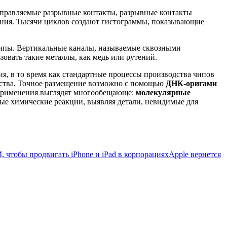
правляемые разрывные контакты, разрывные контакты
ения. Тысячи циклов создают гистограммы, показывающие
чипы. Вертикальные каналы, называемые сквозными
овать такие металлы, как медь или рутений.
я, в то время как стандартные процессы производства чипов
одства. Точное размещение возможно с помощью
ДНК-оригами
применения выглядят многообещающе:
молекулярные
ные химические реакции, выявляя детали, невидимые для
, чтобы продвигать iPhone и iPad в корпорациях
Apple вернется