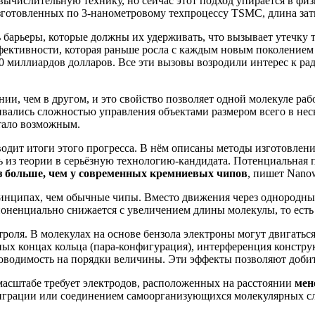
ычислительную технику, но сейчас этот подход упирается в фи
зготовленных по 3-нанометровому техпроцессу TSMC, длина затв
 барьеры, которые должны их удерживать, что вызывает утечку 
ективности, которая раньше росла с каждым новым поколением 
20 миллиардов долларов. Все эти вызовы возродили интерес к р
ии, чем в другом, и это свойство позволяет одной молекуле раб
вались сложностью управления объектами размером всего в нес
тало возможным.
водит итоги этого прогресса. В нём описаны методы изготовлен
 из теории в серьёзную технологию-кандидата. Потенциальная п
з больше, чем у современных кремниевых чипов
, пишет Nano
инципах, чем обычные чипы. Вместо движения через однородные
поненциально снижается с увеличением длины молекулы, то ест
роля. В молекулах на основе бензола электроны могут двигаться
ных концах кольца (пара-конфигурация), интерференция констру
роводимость на порядки величины. Эти эффекты позволяют доби
асштабе требует электродов, расположенных на расстоянии
мен
играции или соединением самоорганизующихся молекулярных сл