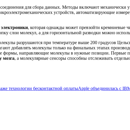
соединения для сбора данных. Методы включают механически у
микроэлектромеханических устройств, автоматизирующие измер
 электроники
, которая однажды может превзойти кремниевые 
ку слои молекул, а для горизонтальной разводки можно использ
олекулы разрушаются при температуре выше 200 градусов Цельси
лагают добавлять молекулы только на финальных этапах произв
ые формы, направляющие молекулы в нужные позиции. Первые 
у мозга
, а молекулярные сенсоры способны отслеживать отдель
раже технологии бесконтактной оплаты
Apple объединилась с IBM