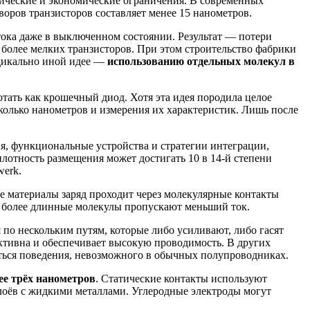
зические и экономические ограничения. В современных
оров транзисторов составляет менее 15 нанометров.
тока даже в выключенном состоянии. Результат — потери
более мелких транзисторов. При этом строительство фабрики
адикально иной идее —
использованию отдельных молекул в
отать как крошечный диод. Хотя эта идея породила целое
колько нанометров и измерения их характеристик. Лишь после
ия, функциональные устройства и стратегии интеграции,
лотность размещения может достигать 10 в 14-й степени
werk.
 материалы заряд проходит через молекулярные контакты
ь более длинные молекулы пропускают меньший ток.
 по нескольким путям, которые либо усиливают, либо гасят
ктивна и обеспечивает высокую проводимость. В других
ться поведения, невозможного в обычных полупроводниках.
ее трёх нанометров
. Статические контакты используют
оёв с жидкими металлами. Углеродные электроды могут