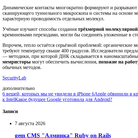
Динамические контакты многократно формируют и разрывают 
сканирующего туннельного микроскопа и системы на основе 
характерную проводимость отдельных молекул.
Учёные изучают способы создания
трёхмерной молекулярной
кремниевыми переходами, могли бы соединять уложенные в стоп
Впрочем, тепло остаётся серьёзной проблемой: органические м
требуют температур свыше 400 градусов. Исследователи пред
— методики, при которой ДНК складывается в наномасштабн
мемристоры
могут обеспечить вычисления,
похожие на работ
обычных методов.
SecurityLab
дополнительно
6 вещей, которых мы не увидели в iPhone 6
Apple обвинили в к
к Intel
Какое будущее Google уготовила для Android?
Записи
7 августа 2026
gem CMS "Админка" Ruby on Rails