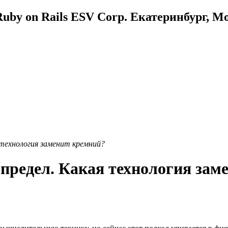
uby on Rails ESV Corp. Екатеринбург, М
 технология заменит кремний?
 предел. Какая технология зам