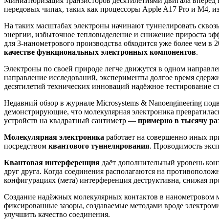
Миниатюризация транзисторов десятилетиями двигала вперёд в
передовых чипах, таких как процессоры Apple A17 Pro и M4, и
На таких масштабах электроны начинают туннелировать сквозь
энергии, избыточное тепловыделение и снижение прироста эфф
для 3-нанометрового производства обходится уже более чем в 
качестве функциональных электронных компонентов
.
Электроны по своей природе легче движутся в одном направлен
направление исследований, эксперименты долгое время сдержи
десятилетий технических инноваций надёжное тестирование с
Недавний обзор в журнале Microsystems & Nanoengineering под
демонстрирующие, что молекулярная электроника превратилась
устройств на квадратный сантиметр —
примерно в тысячу ра
Молекулярная электроника
работает на совершенно иных пр
посредством
квантового туннелирования
. Проводимость экс
Квантовая интерференция
даёт дополнительный уровень конт
друг друга. Когда соединения располагаются на противополож
конфигурациях (мета) интерференция деструктивна, снижая п
Создание надёжных молекулярных контактов в нанометровом м
фиксированные зазоры, создаваемые методами вроде электром
улучшить качество соединения.