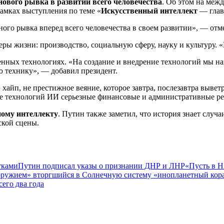
нового рывка в развитии всего человечества
. Об этом на межд
рамках выступления по теме «
Искусственный интеллект
— глав
ного рывка вперед всего человечества в своем развитии», — отме
еры жизни: производство, социальную сферу, науку и культуру. «
енных технологиях. «На создание и внедрение технологий мы нап
ю технику», — добавил президент.
айп, не престижное веяние, которое завтра, послезавтра выветр
ние технологий ИИ серьезные финансовые и административные ре
ному интеллекту
. Путин также заметил, что история знает случ
ской сцены.
тками
Путин подписал указы о признании ДНР и ЛНР
«Пусть в Н
оружием» вторгшийся в Солнечную систему «инопланетный кор
его два года