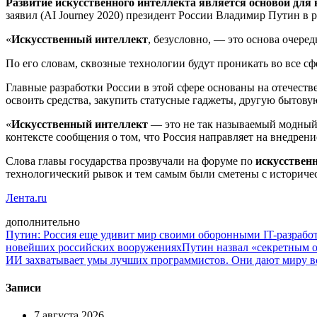
Развитие искусственного интеллекта является основой для 
заявил (AI Journey 2020) президент России Владимир Путин в 
«
Искусственный интеллект
, безусловно, — это основа очеред
По его словам, сквозные технологии будут проникать во все сф
Главные разработки России в этой сфере основаны на отечеств
освоить средства, закупить статусные гаджеты, другую бытову
«
Искусственный интеллект
— это не так называемый модный х
контексте сообщения о том, что Россия направляет на внедре
Слова главы государства прозвучали на форуме по
искусствен
технологический рывок и тем самым были сметены с историче
Лента.ru
дополнительно
Путин: Россия еще удивит мир своими оборонными IT-разрабо
новейших российских вооружениях
Путин назвал «секретным 
ИИ захватывает умы лучших программистов. Они дают миру вс
Записи
7 августа 2026