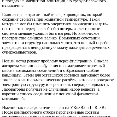
и поездах на магнитной левитации, но требуют сложного
охлаждения.
Главная цель отрасли - найти сверхпроводник, который
сохранит свойства при комнатной температуре. Такой
материал мог бы изменить энергетику, вычисления и дата-
центры: ток передавался бы без потерь, а электронные
системы меньше уходили бы в нагрев. Но химическое
пространство слишком велико. Возможных сочетаний
элементов и структур настолько много, что полный перебор
превращается в неподъёмную задачу даже для современных
суперкомпьютеров.
Новый метод решает проблему через фильтрацию. Сначала
алгоритм машинного обучения просматривает огромный
массив возможных соединений и отбрасывает слабые
кандидаты. Затем для оставшихся составов запускают более
тяжёлые квантово-механические расчёты, которые проверяют
электронную структуру и вероятность сверхпроводимости.
Лаборатория получает не случайный набор веществ, а
короткий список соединений с понятной физической
мотивацией.
Именно так исследователи вышли на YRu3B2 и LuRu3B2.
После компьютерного отбора перспективные составы
синтезировали в виде реальных образцов, а затем проверили