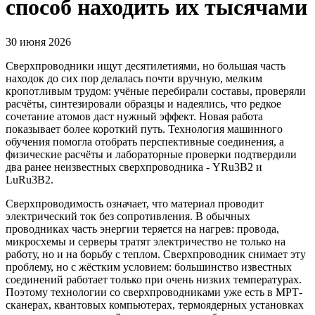
способ находить их тысячами
30 июня 2026
Сверхпроводники ищут десятилетиями, но большая часть
находок до сих пор делалась почти вручную, мелким
кропотливым трудом: учёные перебирали составы, проверяли
расчёты, синтезировали образцы и надеялись, что редкое
сочетание атомов даст нужный эффект. Новая работа
показывает более короткий путь. Технология машинного
обучения помогла отобрать перспективные соединения, а
физические расчёты и лабораторные проверки подтвердили
два ранее неизвестных сверхпроводника - YRu3B2 и
LuRu3B2.
Сверхпроводимость означает, что материал проводит
электрический ток без сопротивления. В обычных
проводниках часть энергии теряется на нагрев: провода,
микросхемы и серверы тратят электричество не только на
работу, но и на борьбу с теплом. Сверхпроводник снимает эту
проблему, но с жёстким условием: большинство известных
соединений работает только при очень низких температурах.
Поэтому технологии со сверхпроводниками уже есть в МРТ-
сканерах, квантовых компьютерах, термоядерных установках