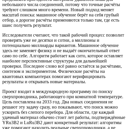
небольшого числа соединений, потому что точные расчёты
требуют слишком много времени. Новый подход меняет
масштаб поиска: машинное обучение берёт на себя грубый
отбор, а дорогие расчёты применяются только там, где есть
шанс получить результат.
Исследователи считают, что такой рабочий процесс позволит
проверять уже не десятки и сотни, а миллионы и
потенциально миллиарды вариантов. Машинное обучение
здесь не заменяет физику и не выдаёт окончательный ответ
само по себе. Алгоритм работает как сито, которое оставляет
наиболее перспективные структуры для дальнейшей
проверки. Последнее слово всё равно остаётся за расчётами,
синтезом и экспериментом. Физические расчёты на
квантовых компьютерах помогают верифицировать
результаты и открывать новые материалы.
Проект входит в международную программу по поиску
сверхпроводника, работающего при комнатной температуре.
Цель поставлена на 2033 год. Два новых соединения не
решают эту задачу сразу, но показывают, что поиск можно
ускорить без слепого перебора. Для области, где каждый
удачный материал обычно стоит лет работы, подтверждённые
YRu3B2 и LuRu3B2 дают конкретный результат: алгоритмы
уже помогают находить реальные сверхпроводники, а не