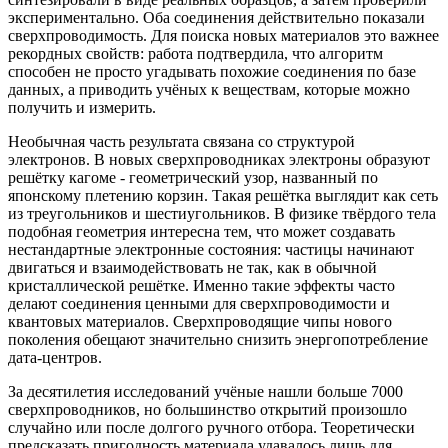
экспериментально. Оба соединения действительно показали
сверхпроводимость. Для поиска новых материалов это важнее
рекордных свойств: работа подтвердила, что алгоритм
способен не просто угадывать похожие соединения по базе
данных, а приводить учёных к веществам, которые можно
получить и измерить.
Необычная часть результата связана со структурой
электронов. В новых сверхпроводниках электроны образуют
решётку кагоме - геометрический узор, названный по
японскому плетению корзин. Такая решётка выглядит как сеть
из треугольников и шестиугольников. В физике твёрдого тела
подобная геометрия интересна тем, что может создавать
нестандартные электронные состояния: частицы начинают
двигаться и взаимодействовать не так, как в обычной
кристаллической решётке. Именно такие эффекты часто
делают соединения ценными для сверхпроводимости и
квантовых материалов. Сверхпроводящие чипы нового
поколения обещают значительно снизить энергопотребление
дата-центров.
За десятилетия исследований учёные нашли больше 7000
сверхпроводников, но большинство открытий произошло
случайно или после долгого ручного отбора. Теоретически
предсказать пригодность материала удавалось лишь для