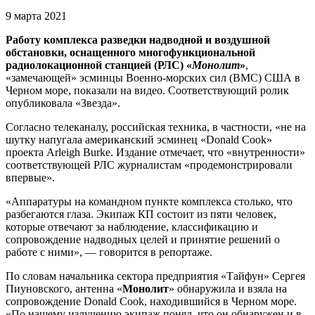
9 марта 2021
Работу комплекса разведки надводной и воздушной
обстановки, оснащенного многофункциональной
радиолокационной станцией (РЛС) «
Монолит
»
,
«замечающей» эсминцы Военно-морских сил (ВМС) США в
Черном море, показали на видео. Соответствующий ролик
опубликовала «Звезда».
Согласно телеканалу, российская техника, в частности, «не на
шутку напугала американский эсминец «Donald Cook»
проекта Arleigh Burke. Издание отмечает, что «внутренности»
соответствующей РЛС журналистам «продемонстрировали
впервые».
«Аппаратуры на командном пункте комплекса столько, что
разбегаются глаза. Экипаж КП состоит из пяти человек,
которые отвечают за наблюдение, классификацию и
сопровождение надводных целей и принятие решений о
работе с ними», — говорится в репортаже.
По словам начальника сектора предприятия «Тайфун» Сергея
Пиуновского, антенна «
Монолит
» обнаружила и взяла на
сопровождение Donald Cook, находившийся в Черном море.
«По нашему излучению экипаж понял, что он обнаружен и в