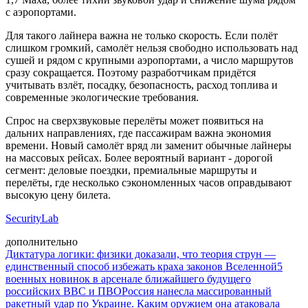
с аэропортами.
Для такого лайнера важна не только скорость. Если полёт
слишком громкий, самолёт нельзя свободно использовать над
сушей и рядом с крупными аэропортами, а число маршрутов
сразу сокращается. Поэтому разработчикам придётся
учитывать взлёт, посадку, безопасность, расход топлива и
современные экологические требования.
Спрос на сверхзвуковые перелёты может появиться на
дальних направлениях, где пассажирам важна экономия
времени. Новый самолёт вряд ли заменит обычные лайнеры
на массовых рейсах. Более вероятный вариант - дорогой
сегмент: деловые поездки, премиальные маршруты и
перелёты, где несколько сэкономленных часов оправдывают
высокую цену билета.
SecurityLab
дополнительно
Диктатура логики: физики доказали, что теория струн —
единственный способ избежать краха законов Вселенной
5
военных новинок в арсенале ближайшего будущего
российских ВВС и ПВО
Россия нанесла массированный
ракетный удар по Украине. Каким оружием она атаковала