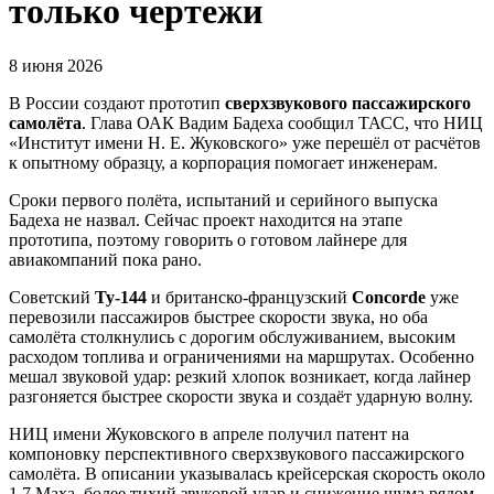
только чертежи
8 июня 2026
В России создают прототип
сверхзвукового пассажирского
самолёта
. Глава ОАК Вадим Бадеха сообщил ТАСС, что НИЦ
«Институт имени Н. Е. Жуковского» уже перешёл от расчётов
к опытному образцу, а корпорация помогает инженерам.
Сроки первого полёта, испытаний и серийного выпуска
Бадеха не назвал. Сейчас проект находится на этапе
прототипа, поэтому говорить о готовом лайнере для
авиакомпаний пока рано.
Советский
Ту-144
и британско-французский
Concorde
уже
перевозили пассажиров быстрее скорости звука, но оба
самолёта столкнулись с дорогим обслуживанием, высоким
расходом топлива и ограничениями на маршрутах. Особенно
мешал звуковой удар: резкий хлопок возникает, когда лайнер
разгоняется быстрее скорости звука и создаёт ударную волну.
НИЦ имени Жуковского в апреле получил патент на
компоновку перспективного сверхзвукового пассажирского
самолёта. В описании указывалась крейсерская скорость около
1,7 Маха, более тихий звуковой удар и снижение шума рядом