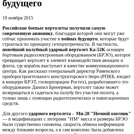
будущего
19 ноября 2015
Российские боевые вертолеты получили самую
современную авионику
, благодаря которой они могут уже
сейчас принимать участие в
войнах будущего
, которые будут
строиться по принципу сетецентричности. В частности,
новейший палубный ударный вертолет Ка-52К
оснащен
бортовым радиоэлектронным оборудованием (БРЭО), которое
превращает вертолет в элемент взаимодействия авиации и
флота, где корабль выступает в качестве коммуникационного
центра. Как рассказал генеральный директор Раменского
приборостроительного конструкторского бюро (РПКБ, входит
в концерн КРЭТ, госкорпорации Ростех), разработавшего это
оборудование Даниил Бренерман, вертолет также может
возвращаться и садиться на палубу без участия пилота, а
только лишь с помощью радиотехнических и навигационных
средств.
Для другого
ударного вертолета - Ми-28 "Ночной охотник"
— в модификациях с литерами "НМ" масса и размеры БРЭО
были существенно снижены, скорость обмена информации
между блоками возросла, а в сам комплекс была добавлена