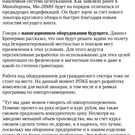
нашлемная система целеуказания. Как заявляли ранее в
Минобороны, Ми-28МН будет на порядок отличаться от
предыдущих модификаций. Он будет зорче за счет нового
локатора кругового обзора и быстрее благодаря новым
лопастям несущего винта.
Говоря о
навигационном оборудовании будущего
, Даниил
Бренерман рассказал, что они будут решать задачи по полету
над безориентированной местностью и поиском мест
приземления в этих условиях. Для этого ведутся
перспективные разработки по использованию для этих целей
ориентации по физическим и магнитным полям и даже в
какой-то степени гравитации.
Работа над оборудованием для гражданского сектора тоже не
стоит на месте. На данный момент РПКБ ведет разработку
комплексов для малой авиации, в том числе и в рамках
программы по импортозамещению.
"Тут мы даже можем говорить об импортоопережении.
Помимо прочего на руку играет и курс рубля, мы также
сможем предложить конкурентную цену. Несмотря на
заведомо меньший объем производства, мы за счет курса
сможем сделать точно не дороже, и я надеюсь, что лучше,
поскольку мы оборонное предприятие и к нашим изделиям
всегда были более жесткие требования. Эти работы ведутся и