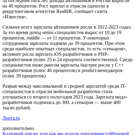
За последние пять лет доходы айтишников в России выросли
на 40 процентов. Рост зарплат в отрасли оценили в
рекрутинговом агентстве RealHR, сообщает газета
«Известия».
Сильнее всего зарплаты айтишников росли в 2022-2023 годах.
За это время доход senior-специалистов вырос от 10 до 19
процентов, middle — от 11 процентов. У некоторых
сотрудников зарплаты подняли до 39 процентов. При этом
среди наиболее опытных специалистов, то есть «сеньоров»,
активнее росла зарплата iOS-разработчиков и PHP-
разработчиков (плюс 25 и 24 процента соответственно). Среди
специалистов ниже рангом зарплаты быстрее росли у C++
разработчиков (плюс 46 процентов) и product-менеджеров
(плюс 39 процентов).
Разрыв между максимальной и средней зарплатой среди IT-
специалистов в отрасли мобильной разработки стала
улучшаться со второго полугодия 2023 года. Зарплата мидл-
разработчиков поднялась до 300, а сеньоров — выше 400
тысяч рублей.
Лента.ru
дополнительно
Кадровый кризис или как мы искали программиста
Мировой