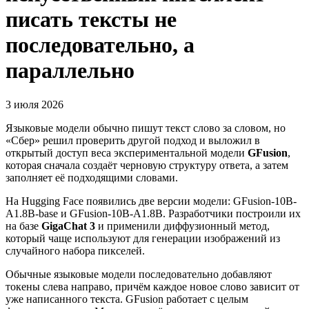
писать тексты не
последовательно, а
параллельно
3 июля 2026
Языковые модели обычно пишут текст слово за словом, но
«Сбер» решил проверить другой подход и выложил в
открытый доступ веса экспериментальной модели
GFusion
,
которая сначала создаёт черновую структуру ответа, а затем
заполняет её подходящими словами.
На Hugging Face появились две версии модели: GFusion-10B-
A1.8B-base и GFusion-10B-A1.8B. Разработчики построили их
на базе
GigaChat 3
и применили диффузионный метод,
который чаще используют для генерации изображений из
случайного набора пикселей.
Обычные языковые модели последовательно добавляют
токены слева направо, причём каждое новое слово зависит от
уже написанного текста. GFusion работает с целым