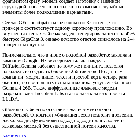
фрагментом сразу. Модель создаёт заготовку с заданной
структурой, после чего несколько раз заменяет случайные
элементы более подходящими вариантами.
Сейчас GFusion обрабатывает блоки по 32 токена, что
примерно соответствует одному короткому предложению. Во
внутренних тестах «Сбера» модель генерировала текст на 45%
быстрее GigaChat 3, однако качество ответов снижалось на 2–4
процентных пункта.
Примечательно, что в июне о подобной разработке заявила и
компания Google. Их экспериментальная модель
DiffusionGemma работает по тому же принципу, позволяя
параллельно создавать блоки до 256 токенов. По данным
компании, модель пишет текст и простой код в четыре раза
быстрее, но в остальных испытаниях пока уступает обычной
Gemma 4 26B. Также диффузионные языковые модели
разрабатывают Inception Labs и авторы открытого проекта
LLaDA.
GFusion от Сбера пока остаётся экспериментальной
разработкой. Открытая публикация весов позволит проверить,
насколько диффузионный подход подходит для ускорения
языковых моделей без существенной потери качества.
SecurityLab