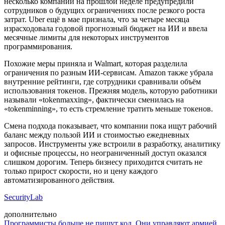
несколько компаний на прошлой неделе предупредили
сотрудников о будущих ограничениях после резкого роста
затрат. Uber ещё в мае признала, что за четыре месяца
израсходовала годовой прогнозный бюджет на ИИ и ввела
месячные лимиты для некоторых инструментов
программирования.
Похожие меры приняла и Walmart, которая разделила
ограничения по разным ИИ-сервисам. Amazon также убрала
внутренние рейтинги, где сотрудники сравнивали объём
использования токенов. Прежняя модель, которую работники
называли «tokenmaxxing», фактически сменилась на
«tokenminning», то есть стремление тратить меньше токенов.
Смена подхода показывает, что компании пока ищут рабочий
баланс между пользой ИИ и стоимостью ежедневных
запросов. Инструменты уже встроили в разработку, аналитику
и офисные процессы, но неограниченный доступ оказался
слишком дорогим. Теперь бизнесу приходится считать не
только прирост скорости, но и цену каждого
автоматизированного действия.
SecurityLab
дополнительно
Программисты больше не пишут код. Они управляют армией