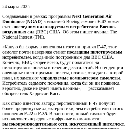
24 марта 2025
Создаваемый в рамках программы
Next-Generation Air
Dominance
(
NGAD
) компанией Boeing самолет
F-47
может
стать
последним пилотируемым истребителем Военно-
воздушных сил
(ВВС) США. Об этом пишет журнал The
National Interest (TNI).
«Какую бы форму в конечном итоге ни принял
F-47
, этот
самолет почти наверняка станет
последним пилотируемым
истребителем
, когда-либо построенным для ВВС США.
Конечно, ВВС, скорее всего, будут полагаться на
пилотируемые полеты в течение десятилетий. Но тенденции
очевидны: пилотируемые полеты, похоже, отходят на второй
план, их заменяют
управляемые компьютером самолеты
.
Истребитель седьмого поколения, когда бы он ни появился,
вероятно, даже не будет иметь кабины», — рассказывает
обозреватель Харрисон Касс.
Как стало известно автору, перспективный
F-47
получит
более продвинутые характеристики, чем истребители пятого
поколения
F-22
и
F-35
. В частности, новый самолет будет
использовать передовые цифровые возможности:
высокопроизводительные сети
,
искусственный интеллект
,