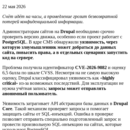
22 мая 2026
Счёт идёт на часы, а промедление грозит безвозвратной
потерей конфиденциальной информации
.
Администраторам сайтов на
Drupal
необходимо срочно
проверить версию движка, особенно если проект работает с
PostgreSQL
. В ядре CMS обнаружили
уязвимость, через
которую злоумышленник может добраться до данных
сайта, повысить права, а в отдельных сценариях запустить
код на сервере
.
Проблема получила идентификатор
CVE-2026-9082
и оценку
6,5 балла по шкале CVSS. Несмотря на не самую высокую
оценку, Drupal классифицировал уязвимость как «
highly
critical
» из-за возможных последствий. Для эксплуатации не
нужна учётная запись;
запросы может отправлять
анонимный пользователь
.
Уязвимость затрагивает API абстракции базы данных в
Drupal
Core
. Такой механизм проверяет запросы и помогает
защищать сайты от SQL-инъекций. Ошибка в проверке
позволяет отправить специально подготовленный запрос и
провести произвольную SQL-инъекцию на сайтах, которые
используют PostgreSQL.