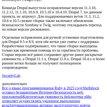
Команда Drupal выпустила исправленные версии 11.3.10,
11.2.12, 11.1.10, 10.6.9, 10.5.10 и 10.4.10. Drupal 7, по данным
проекта, не затронут. Для поддерживаемых веток 11.3, 11.2,
10.6 и 10.5 свежие сборки также включают обновления
безопасности Symfony и Twig, поэтому откладывать переход
на новые версии рискованно.
Отдельные исправления для ручной установки подготовлены
для Drupal 9.5 и 8.9, хотя обе ветки уже сняты с поддержки.
Разработчики подчёркивают, что такие сборки выпущены
только как временная помощь из-за серьёзности проблемы.
Старые версии всё равно сохраняют другие ранее раскрытые
уязвимости, а Drupal 11.1.x, Drupal 11.0.x, Drupal 10.4.x и более
ранние ветки больше не получают полноценное
сопровождение.
SecurityLab
дополнительно
Все о языке программирования Ruby в 2025 году
Shellshock
оставил беззащитным Интернет
Безопасность веб-
приложений
Критическая уязвимость библиотеки glibc
позволяет осуществлять удаленное выполнение
кода
Злоумышленники активно эксплуатируют новую