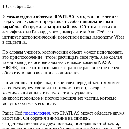
10 декабря 2025
У
межзвездного объекта 3I/ATLAS
, который, по мнению
ряда ученых, может представлять собой
инопланетный
корабль
, обнаружили
защитный луч
. Об этом рассказал
астрофизик из Гарвардского университета Ави Леб, его
цитирует астрономический новостной канал Astronomy Vibes
в соцсети X.
По словам ученого, космический объект может использовать
это приспособление, чтобы расчищать себе путь. Леб сделал
такой вывод на основе анализа снимков кометы NASA
HiRISE, после которого нашел странное расширение перед
объектом в направлении его движения.
По мнению астрофизика, такой след перед объектом может
оказаться лучем света или потоком частиц, которые
космический аппарат испускает для удаления
микрометеороидов и прочих крошечных частиц, которые
могут оказаться в его поле.
Ранее Леб
предположил
, что 3I/ATLAS может обладать двумя
хвостами. Он обратил внимание на снимки,
свидетельствующие о двух потоках, исходящих от объекта, в
том числе антихвост, который простирается более чем на 60