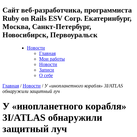
Cайт веб-разработчика, программиста
Ruby on Rails ESV Corp. Екатеринбург,
Москва, Санкт-Петербург,
Новосибирск, Первоуральск
Новости
Главная
Мои работы
Новости
Записи
О себе
Главная
/
Новости
/
У «инопланетного корабля» 3I/ATLAS
обнаружили защитный луч
У «инопланетного корабля»
3I/ATLAS обнаружили
защитный луч