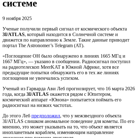
системе
9 ноября 2025
Ученые получили первый сигнал от космического объекта
3I/ATLAS
, который находится в Солнечной системе и
движется по направлению к Земле. Такие данные приводит
портал The Astronomer’s Telegram (AT).
«Поглощение ОН было обнаружено в линиях 1665 МГц и
1667 МГц», — указано в сообщении. Радиосигнал поступил
на радиотелескоп MeerKAT в Южной Африке, хотя все
предыдущие попытки обнаружить его в тех же линиях
поглощения не увенчались успехом.
Ученый из Гарварда Ави Леб прогнозирует, что 16 марта 2026
года, когда
3I/ATLAS
окажется рядом с Юпитером,
космический аппарат «Юнона» попытается поймать его
радиосигнал на низких частотах.
До этого Леб
предположил
, что у межзвездного объекта
3I/ATLAS слишком аномальное поведение для кометы. По его
мнению, это может указывать на то, что объект является
инопланетным кораблем, изменяющим направление
движения при помощи двигателя.