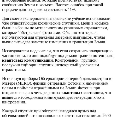
атмосферные помехи, которые препятствуют прямому
сообщению Земли и космоса. Частота ошибок при такой
передаче данных должна составлять 11%.
Для своего эксперимента итальянские учёные использовали
уже существующие космические спутники. Цели в космосе
были выбраны по металлическим уголковым отражателям,
которые "обстреляли" фотонами. Обычно эти зеркала
используются для отражения лазерных импульсов, чтобы
вычислить едва заметные изменения в гравитации Земли.
Исследователи подсчитали, что если сохранить поляризацию
частиц света, то они подойдут под демонстрацию потенциала
квантовых коммуникаций
. Контрольной "группой"
послужил ещё один спутник, непокрытый уголковым
отражателем.
Используя приборы Обсерватории лазерной дальнометрии в
Матере (MLRO), физики отправили фотоны к намеченным
целям и поймали отражёнными на Земле. Фотоны при
отправке ввели в четыре разных
квантовых состояния
, что
является необходимым минимумом для генерации ключа
шифрования.
Каждый спутник при обстреле находился прямо над
обсерваторией, что позволило сократить расстояние до 2600