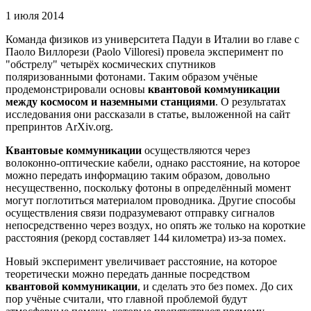
1 июля 2014
Команда физиков из университета Падуи в Италии во главе с
Паоло Виллорези (Paolo Villoresi) провела эксперимент по
"обстрелу" четырёх космических спутников
поляризованными фотонами. Таким образом учёные
продемонстрировали основы
квантовой коммуникации
между космосом и наземными станциями
. О результатах
исследования они рассказали в статье, выложенной на сайт
препринтов ArXiv.org.
Квантовые коммуникации
осуществляются через
волоконно-оптические кабели, однако расстояние, на которое
можно передать информацию таким образом, довольно
несущественно, поскольку фотоны в определённый момент
могут поглотиться материалом проводника. Другие способы
осуществления связи подразумевают отправку сигналов
непосредственно через воздух, но опять же только на короткие
расстояния (рекорд составляет 144 километра) из-за помех.
Новый эксперимент увеличивает расстояние, на которое
теоретически можно передать данные посредством
квантовой коммуникации
, и сделать это без помех. До сих
пор учёные считали, что главной проблемой будут