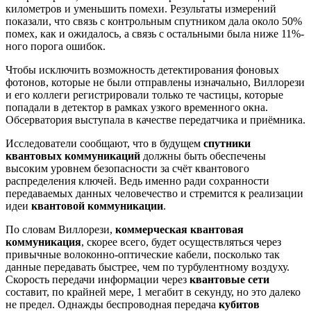
километров и уменьшить помехи. Результаты измерений
показали, что связь с контрольным спутником дала около 50%
помех, как и ожидалось, а связь с остальными была ниже 11%-
ного порога ошибок.
Чтобы исключить возможность детектирования фоновых
фотонов, которые не были отправлены изначально, Виллорези
и его коллеги регистрировали только те частицы, которые
попадали в детектор в рамках узкого временного окна.
Обсерватория выступала в качестве передатчика и приёмника.
Исследователи сообщают, что в будущем
спутники
квантовых коммуникаций
должны быть обеспечены
высоким уровнем безопасности за счёт квантового
распределения ключей. Ведь именно ради сохранности
передаваемых данных человечество и стремится к реализации
идеи
квантовой коммуникации
.
По словам Виллорези,
коммерческая квантовая
коммуникация
, скорее всего, будет осуществляться через
привычные волоконно-оптические кабели, посколько так
данные передавать быстрее, чем по турбулентному воздуху.
Скорость передачи информации через
квантовые сети
составит, по крайней мере, 1 мегабит в секунду, но это далеко
не предел. Однажды беспроводная передача
кубитов