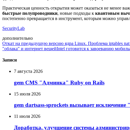
Практическая ценность открытия может оказаться не менее ва
быстрые полупроводники
, новые подходы к
квантовым выч
постепенно превращается в инструмент, которым можно управл
SecurityLab
дополнительно
Откат на предыдущую версию ядра Linux. Проблема iptables nat 
"облака" и интернет вещей
Intel готовится к завоеванию мобил
Записи
7 августа 2026
gem CMS "Админка" Ruby on Rails
15 июля 2026
gem dartsass-sprockets вызывает исключение "e
11 июля 2026
Доработка, улучшение системы администрир