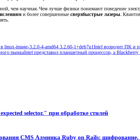
жной, чем научная. Чем лучше физики понимают поведение элек
ислениям
и более совершенные
сверхбыстрые лазеры
. Кванто
ять.
в linux-image-3.2.0-4-amd64 3.2.60-1+deb7u1
Intel возродит ПК и 
ьного рынка
Intel представил планшетный процессор, а Blackberry
xpected selector." при обработке стилей
ования CMS Админка Ruby on Rails: шифрование, 