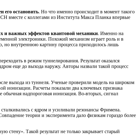
н его остановить
. Но что именно происходит в момент такого
ECH вместе с коллегами из Института Макса Планка впервые
ых и важных эффектов квантовой механики
. Именно на
еменной электроники. Похожий механизм играет роль и в
го, но внутреннюю картину процесса приходилось лишь
ереходить в режим туннелирования. Результат оказался
ядром еще до выхода наружу. Авторы назвали такой процесс
после выхода из туннеля. Ученые проверили модель на широком
вой ионизации. Расчеты показали два ключевых признака
е обычная надпороговая ионизация. Во-вторых, сигнал
 сталкивались с ядром и усиливали резонансы Фримена.
 Совпадение теории и эксперимента дало физикам гораздо более
ую стену». Такой результат не только закрывает старый