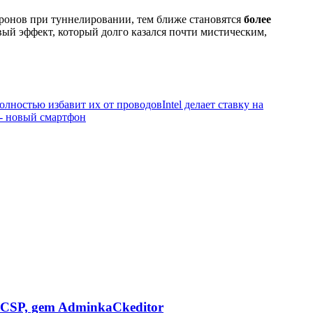
тронов при туннелировании, тем ближе становятся
более
вый эффект, который долго казался почти мистическим,
полностью избавит их от проводов
Intel делает ставку на
 - новый смартфон
CSP, gem AdminkaCkeditor