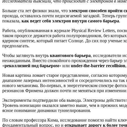
Исследователи выяснили, что происходит с электроном в мом
Больше ста лет физики знали, что
электрон способен пройти с
прохода, оставалось почти недосягаемой загадкой. Теперь гр
показала,
как ведет себя электрон внутри самого барьера
.
Работа, опубликованная в журнале Physical Review Letters, пос
таком процессе держится работа полупроводников, без которы
ядерном синтезе, который питает Солнце. До сих пор ученые 
предполагать.
Чтобы заглянуть внутрь
квантового барьера
, исследователи и
неожиданным. Вместо спокойного прохождения через барьер эле
«
реколлизией под барьером
» или
under-the-barrier recollision
Новая картина ломает старое представление, согласно котором
диапазоне лазерных интенсивностей и сосредоточились на та
нового механизма. Во-первых, в энергетическом спектре фото
резонансов Фримена должен почти не меняться при изменении 
Эксперименты подтвердили оба вывода. Электроны действитель
Уровень ионизации оказался заметно выше, чем в прежних моде
ясное понимание динамики туннелирования.
По словам профессора Кима, исследование помогло найти ключ 
фундаментальный вопрос, но и
открывает дорогу к более то