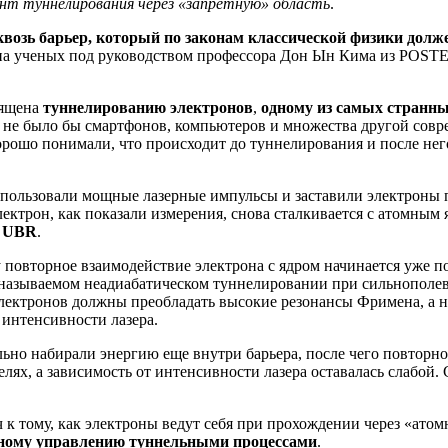
ент туннелирования через «запретную» область
.
квозь барьер, который по законам классической физики долже
уппа ученых под руководством профессора Дон Ын Кима из POST
вящена
туннелированию электронов
,
одному из самых странн
х не было бы смартфонов, компьютеров и множества другой совр
хорошо понимали, что происходит до туннелирования и после не
спользовали мощные лазерные импульсы и заставили электроны п
ктрон, как показали измерения, снова сталкивается с атомным 
,
UBR
.
у повторное взаимодействие электрона с ядром начинается уже 
к называемом неадиабатическом туннелировании при сильнополе
электронов должны преобладать высокие резонансы Фримена, а н
интенсивности лазера.
но набирали энергию еще внутри барьера, после чего повторно
лях, а зависимость от интенсивности лазера оставалась слабой.
к тому, как электроны ведут себя при прохождении через «атомн
чному управлению туннельными процессами
.