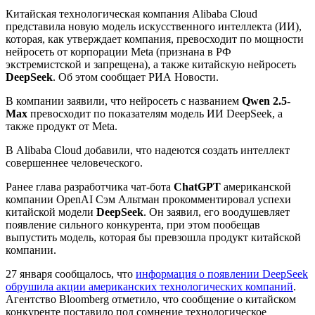
Китайская технологическая компания Alibaba Cloud
представила новую модель искусственного интеллекта (ИИ),
которая, как утверждает компания, превосходит по мощности
нейросеть от корпорации Meta (признана в РФ
экстремистской и запрещена), а также китайскую нейросеть
DeepSeek
. Об этом сообщает РИА Новости.
В компании заявили, что нейросеть с названием
Qwen 2.5-
Max
превосходит по показателям модель ИИ DeepSeek, а
также продукт от Meta.
В Alibaba Cloud добавили, что надеются создать интеллект
совершеннее человеческого.
Ранее глава разработчика чат-бота
ChatGPT
американской
компании OpenAI Сэм Альтман прокомментировал успехи
китайской модели
DeepSeek
. Он заявил, его воодушевляет
появление сильного конкурента, при этом пообещав
выпустить модель, которая бы превзошла продукт китайской
компании.
27 января сообщалось, что
информация о появлении DeepSeek
обрушила акции американских технологических компаний
.
Агентство Bloomberg отметило, что сообщение о китайском
конкуренте поставило под сомнение технологическое