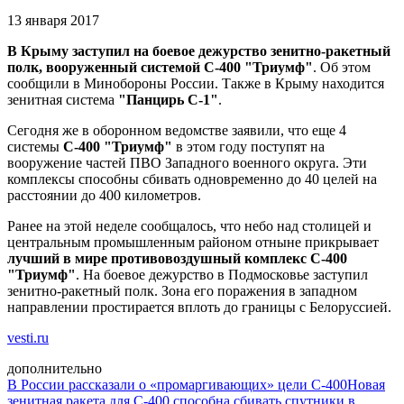
13 января 2017
В Крыму заступил на боевое дежурство зенитно-ракетный
полк, вооруженный системой С-400 "Триумф"
. Об этом
сообщили в Минобороны России. Также в Крыму находится
зенитная система
"Панцирь С-1"
.
Сегодня же в оборонном ведомстве заявили, что еще 4
системы
С-400 "Триумф"
в этом году поступят на
вооружение частей ПВО Западного военного округа. Эти
комплексы способны сбивать одновременно до 40 целей на
расстоянии до 400 километров.
Ранее на этой неделе сообщалось, что небо над столицей и
центральным промышленным районом отныне прикрывает
лучший в мире противовоздушный комплекс С-400
"Триумф"
. На боевое дежурство в Подмосковье заступил
зенитно-ракетный полк. Зона его поражения в западном
направлении простирается вплоть до границы с Белоруссией.
vesti.ru
дополнительно
В России рассказали о «промаргивающих» цели С-400
Новая
зенитная ракета для С-400 способна сбивать спутники в