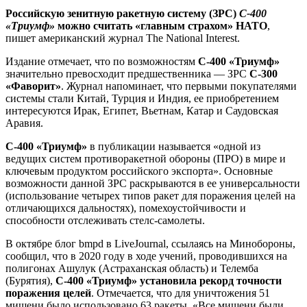
Российскую зенитную ракетную систему (ЗРС)
С-400
«Триумф»
можно считать «главным страхом» НАТО
,
пишет американский журнал The National Interest.
Издание отмечает, что по возможностям
С-400 «Триумф»
значительно превосходит предшественника — ЗРС
С-300
«Фаворит»
. Журнал напоминает, что первыми покупателями
системы стали Китай, Турция и Индия, ее приобретением
интересуются Ирак, Египет, Вьетнам, Катар и Саудовская
Аравия.
С-400 «Триумф»
в публикации называется «одной из
ведущих систем противоракетной обороны (ПРО) в мире и
ключевым продуктом российского экспорта». Основные
возможности данной ЗРС раскрываются в ее универсальности
(использование четырех типов ракет для поражения целей на
отличающихся дальностях), помехоустойчивости и
способности отслеживать стелс-самолеты.
В октябре блог bmpd в LiveJournal, ссылаясь на Минобороны,
сообщил, что в 2020 году в ходе учений, проводившихся на
полигонах Ашулук (Астраханская область) и Телемба
(Бурятия),
С-400 «Триумф» установила рекорд точности
поражения целей
. Отмечается, что для уничтожения 51
мишени было использовано 63 ракеты. «Все мишени были