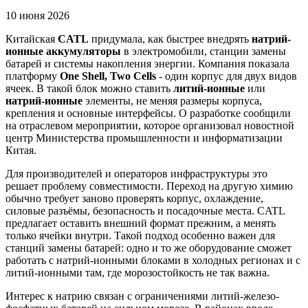
10 июня 2026
Китайская
CATL
придумала, как быстрее внедрять
натрий-
ионные аккумуляторы
в электромобили, станции замены
батарей и системы накопления энергии. Компания показала
платформу
One Shell, Two Cells
- один корпус для двух видов
ячеек. В такой блок можно ставить
литий-ионные
или
натрий-ионные
элементы, не меняя размеры корпуса,
крепления и основные интерфейсы. О разработке сообщили
на отраслевом мероприятии, которое организовал новостной
центр Министерства промышленности и информатизации
Китая.
Для производителей и операторов инфраструктуры это
решает проблему совместимости. Переход на другую химию
обычно требует заново проверять корпус, охлаждение,
силовые разъёмы, безопасность и посадочные места. CATL
предлагает оставить внешний формат прежним, а менять
только ячейки внутри. Такой подход особенно важен для
станций замены батарей: одно и то же оборудование сможет
работать с натрий-ионными блоками в холодных регионах и с
литий-ионными там, где морозостойкость не так важна.
Интерес к натрию связан с ограничениями литий-железо-