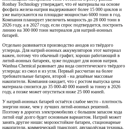
Ronbay Technology утверждает, что её материалы на основе
фосфата железа-натрия выдерживают более 15 000 циклов и
уже выпускаются на площадке мощностью 6000 тонн в год.
Компания планирует увеличить мощность до 28 000 тонн в
2026 году, а в 2027 году, если спрос подтвердится, построить
линию на 300 000 тонн материалов для натрий-ионных
батарей.
Отдельно развивается производство анодов из твёрдого
углерода. Для натрий-ионных аккумуляторов этот материал
важен, потому что обычный графит, хорошо работающий в
литий-ионных батареях, хуже подходит для ионов натрия.
Wanhua Chemical развивает два вида синтетического твёрдого
углерода: из смол и из угля. Первый рассчитан на более
требовательные батареи, второй - на дешёвые массовые
накопители. Компания ожидает, что с ростом выпуска цена
материала снизится до 35 000-40 000 юаней за тонну в 2026
году, а позже может опуститься ниже 25 000 юаней.
У натрий-ионных батарей остаётся слабое место - плотность
энергии ниже, чем у лучших литий-ионных решений.
Поэтому в дорогих электромобилях с большим запасом хода
литий ещё долго будет основным вариантом. Натрий может
занять другие ниши: морозостойкие батареи, стационарные
накопители, коммерческий транспорт, двухколёсная техника,