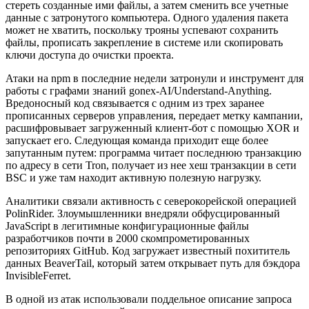
стереть созданные ими файлы, а затем сменить все учетные
данные с затронутого компьютера. Одного удаления пакета
может не хватить, поскольку трояны успевают сохранить
файлы, прописать закрепление в системе или скопировать
ключи доступа до очистки проекта.
Атаки на npm в последние недели затронули и инструмент для
работы с графами знаний gonex-AI/Understand-Anything.
Вредоносный код связывается с одним из трех заранее
прописанных серверов управления, передает метку кампании,
расшифровывает загруженный клиент-бот с помощью XOR и
запускает его. Следующая команда приходит еще более
запутанным путем: программа читает последнюю транзакцию
по адресу в сети Tron, получает из нее хеш транзакции в сети
BSC и уже там находит активную полезную нагрузку.
Аналитики связали активность с северокорейской операцией
PolinRider. Злоумышленники внедряли обфусцированный
JavaScript в легитимные конфигурационные файлы
разработчиков почти в 2000 скомпрометированных
репозиториях GitHub. Код загружает известный похититель
данных BeaverTail, который затем открывает путь для бэкдора
InvisibleFerret.
В одной из атак использовали поддельное описание запроса