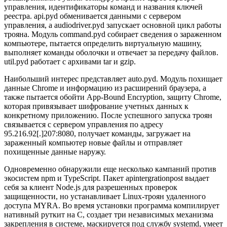
управления, идентификаторы команд и названия ключей
реестра. api.pyd обменивается данными с сервером
управления, а audiodriver.pyd запускает основной цикл работы
трояна. Модуль command.pyd собирает сведения о зараженном
компьютере, пытается определить виртуальную машину,
выполняет команды оболочки и отвечает за передачу файлов.
util.pyd работает с архивами tar и gzip.
Наибольший интерес представляет auto.pyd. Модуль похищает
данные Chrome и информацию из расширений браузера, а
также пытается обойти App-Bound Encryption, защиту Chrome,
которая привязывает шифрование учетных данных к
конкретному приложению. После успешного запуска троян
связывается с сервером управления по адресу
95.216.92[.]207:8080, получает команды, загружает на
зараженный компьютер новые файлы и отправляет
похищенные данные наружу.
Одновременно обнаружили еще несколько кампаний против
экосистем npm и TypeScript. Пакет apintergrationpost выдает
себя за клиент Node.js для разрешенных проверок
защищенности, но устанавливает Linux-троян удаленного
доступа MYRA. Во время установки программа компилирует
нативный руткит на C, создает три независимых механизма
закрепления в системе, маскируется под службу systemd, умеет