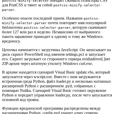
обещает сжимать селекторы CSS
postcss-minify-selector
для PostCSS и тянет за собой
postcss-minify-selector-
.
parser
Особенно опасен последний прием. Название
postcss-
почти повторяет имя популярной
minify-selector-parser
библиотеки
, которую скачивают
postcss-selector-parser
более 127 млн раз в неделю. Независимо от выбранного
пакета заражение приводит к одному и тому же Windows-
вредоносу.
Цепочка начинается с загрузчика JavaScript. Он записывает на
диск скрипт PowerShell под именем settings.ps1 и запускает
его. Скрипт загружает со стороннего сервера nvidiadriver[.]net
ZIP-архив через штатную утилиту Windows curl.exe.
В архиве находится сценарий Visual Basic update.vbs, который
запускается через wscript.exe. Вместе с ним загружаются
встроенная среда Python, файл loader.py и несколько нативных
расширений Python с расширением .pyd, собранных с
помощью Nuitka. Сценарий Visual Basic готовит окружение
Python и передает управление loader.py, после чего запускается
основной код трояна.
Функции вредоносной программы распределены между
расширениями Python. config.pyd хранит адрес сервера