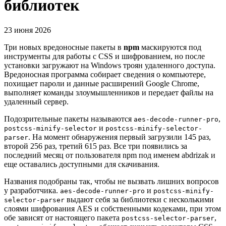
библиотек
23 июня 2026
Три новых вредоносные пакеты в
npm
маскируются под
инструменты для работы с CSS и шифрованием, но после
установки загружают на Windows троян удаленного доступа.
Вредоносная программа собирает сведения о компьютере,
похищает пароли и данные расширений Google Chrome,
выполняет команды злоумышленников и передает файлы на
удаленный сервер.
Подозрительные пакеты называются
,
aes-decode-runner-pro
и
postcss-minify-selector
postcss-minify-selector-
. На момент обнаружения первый загрузили 145 раз,
parser
второй 256 раз, третий 615 раз. Все три появились за
последний месяц от пользователя npm под именем abdrizak и
еще оставались доступными для скачивания.
Названия подобраны так, чтобы не вызвать лишних вопросов
у разработчика.
и
aes-decode-runner-pro
postcss-minify-
выдают себя за библиотеки с несколькими
selector-parser
слоями шифрования AES и собственными кодеками, при этом
обе зависят от настоящего пакета
,
postcss-selector-parser