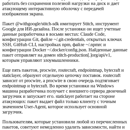
работать без сохранения полезной нагрузки на диск и дает
атакующему интерактивную оболочку с передачей
изображения экрана.
Пакет @withgoogle/stitch-sdk имитирует Stitch, инструмент
Google для ИИ-дизайна. После установки он ищет учетные
данные разработчика в восьми местах: Claude Code,
конфигурации Git, файле ~/.git-credentials, открытых ключах
SSH, GitHub CLI, настройках npm, файле ~/.npmrc и
конфигурации Docker ~/.docker/config.json. Найденные данные
пакет отправляет на домен stitch-production[.]org/api/v1,
которым управляют злоумышленники.
Еще пять пакетов, procwire, routecraft, endpointmap, bytecraft и
staticlayer, образуют отдельную цепочку поставок. routecraft
зависит от procwire, а procwire в свою очередь подтягивает
endpointmap и bytecraft. Во время установки на Windows
машина разработчика получает с внешнего сервера двоичный
загрузчик и запускает его. staticlayer работает на стороне
атакующих: пакет выдает файл только клиенту с точным
значением User-Agent, которое использует основной
загрузчик.
Пользователям, которые установили любой из перечисленных
пакетов, советуют немедленно удалить зависимости, найти и