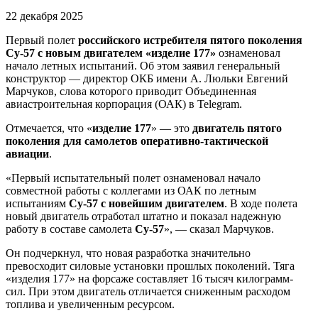
22 декабря 2025
Первый полет
российского истребителя пятого поколения
Су-57 с новым двигателем «изделие 177»
ознаменовал
начало летных испытаний. Об этом заявил генеральный
конструктор — директор ОКБ имени А. Люльки Евгений
Марчуков, слова которого приводит Объединенная
авиастроительная корпорация (ОАК) в Telegram.
Отмечается, что «
изделие 177
» — это
двигатель пятого
поколения для самолетов оперативно-тактической
авиации
.
«Первый испытательный полет ознаменовал начало
совместной работы с коллегами из ОАК по летным
испытаниям
Су-57 с новейшим двигателем
. В ходе полета
новый двигатель отработал штатно и показал надежную
работу в составе самолета
Су-57
», — сказал Марчуков.
Он подчеркнул, что новая разработка значительно
превосходит силовые установки прошлых поколений. Тяга
«изделия 177» на форсаже составляет 16 тысяч килограмм-
сил. При этом двигатель отличается сниженным расходом
топлива и увеличенным ресурсом.