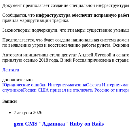
Документ предполагает создание специальной инфраструктуры,
Сообщается, что
инфраструктура обеспечит исправную работу
правила маршрутизации трафика.
Законотворцы подчеркнули, что эти меры существенно уменьш
Предполагается, что будет создана национальная система доме
по выявлению угроз и восстановлению работы рунета. Основны
Авторами инициативы стали депутат Андрей Луговой и сенат
принятую осенью 2018 года. В ней Россия причислена к страна
Лента.ru
дополнительно
Юридические ошибки Интернет-магазина
Оферта Интернет-маг
спутников
Госдеп США призвал не отключать Россию от интер
Записи
7 августа 2026
gem CMS "Админка" Ruby on Rails