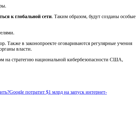
ры.
ься к глобальной сети
. Таким образом, будут созданы особые
телями.
зор. Также в законопроекте оговариваются регулярные учения
органы власти.
том на стратегию национальной кибербезопасности США,
оить?
Google потратит $1 млрд на запуск интернет-