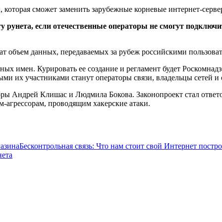
 которая сможет заменить зарубежные корневые интернет-серве
 рунета, если отечественные операторы не смогут подключит
ат объем данных, передаваемых за рубеж российскими пользова
нных имен. Курировать ее создание и регламент будет Роскомнад
ми их участниками станут операторы связи, владельцы сетей и 
оры Андрей Клишас и Людмила Бокова. Законопроект стал отве
м-агрессорам, проводящим хакерские атаки.
азина
Бесконтрольная связь: Что нам стоит свой Интернет постр
нета