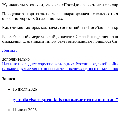
Журналисты уточняют, что сила «Посейдона» состоит в его «пр
По оценке западных экспертов, аппарат должен использоватьс
о военно-морских базах и портах.
Как считают авторы, комплекс, состоящий из «Посейдона» и к
Ранее бывший американский разведчик Скотт Риттер оценил ша
отражения удара таким типом ракет американцам пришлось бы 
Лента.ru
дополнительно
Названо последнее «оружие возмездия» России в ядерной войн
назвали оружие «внезапного исчезновения» одного из мегап
Записи
15 июля 2026
gem dartsass-sprockets вызывает исключение "e
11 июля 2026