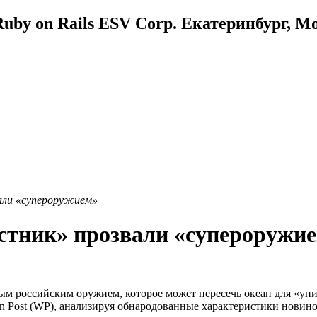
uby on Rails ESV Corp. Екатеринбург, М
али «супероружием»
стник» прозвали «супероружи
ым российским оружием, которое может пересечь океан для «ун
n Post (WP), анализируя обнародованные характеристики новин