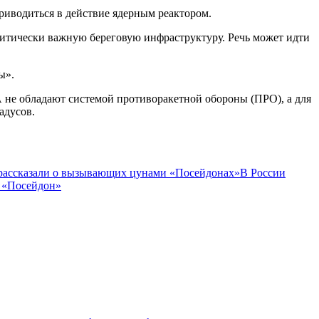
риводиться в действие ядерным реактором.
ритически важную береговую инфраструктуру. Речь может идти
ы».
 не обладают системой противоракетной обороны (ПРО), а для
адусов.
рассказали о вызывающих цунами «Посейдонах»
В России
 «Посейдон»