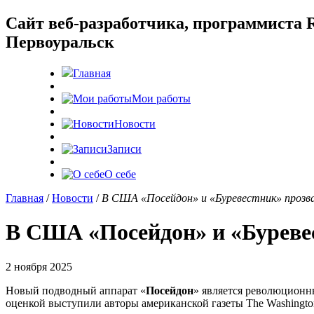
Cайт веб-разработчика, программиста R
Первоуральск
Главная
Мои работы
Новости
Записи
О себе
Главная
/
Новости
/
В США «Посейдон» и «Буревестник» прозв
В США «Посейдон» и «Буреве
2 ноября 2025
Новый подводный аппарат «
Посейдон
» является революционн
оценкой выступили авторы американской газеты The Washingto