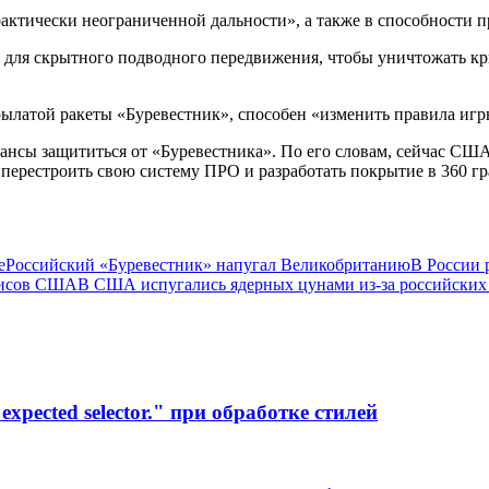
актически неограниченной дальности», а также в способности п
я для скрытного подводного передвижения, чтобы уничтожать к
рылатой ракеты «Буревестник», способен «изменить правила игр
нсы защититься от «Буревестника». По его словам, сейчас США
перестроить свою систему ПРО и разработать покрытие в 360 гр
е
Российский «Буревестник» напугал Великобританию
В России 
олисов США
В США испугались ядерных цунами из-за российских
xpected selector." при обработке стилей