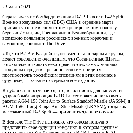
23 марта 2021
Стратегические бомбардировщики B-1B Lancer и B-2 Spirit
Военно-воздушных сил (ВВС) США в середине марта
приняли участие в совместном тренировочном полете у
берегов Исландии, Гренландии и Великобритании, где
возможно появление российских военных кораблей и
самолетов, сообщает The Drive.
«То, что B-1B и B-2 действуют вместе за полярным кругом,
делает совершенно очевидным, что Соединенные Штаты
готовы задействовать некоторые из этих самых мощных
воздушных средств в регионе, если им придется
противостоять российским операциям в этих районах в
будущем», — заявляет американское издание.
В публикации отмечается, что, в частности, для нанесения
ударов бомбардировщик B-1B Lancer может использовать
ракеты AGM-158 Joint Air-to-Surface Standoff Missile (JASSM) и
AGM-158C Long-Range Anti-Ship Missile (LRASM), тогда как
малозаметный B-2 Spirit — применить ядерное оружие.
В феврале The Drive написало, что совсем нетрудно
представить себе будущий конфликт, в котором группам
стратегических бомбардировщиков B-1B Lancer и B-52