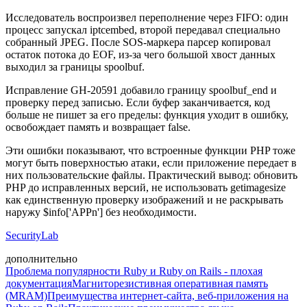
Исследователь воспроизвел переполнение через FIFO: один
процесс запускал iptcembed, второй передавал специально
собранный JPEG. После SOS-маркера парсер копировал
остаток потока до EOF, из-за чего большой хвост данных
выходил за границы spoolbuf.
Исправление GH-20591 добавило границу spoolbuf_end и
проверку перед записью. Если буфер заканчивается, код
больше не пишет за его пределы: функция уходит в ошибку,
освобождает память и возвращает false.
Эти ошибки показывают, что встроенные функции PHP тоже
могут быть поверхностью атаки, если приложение передает в
них пользовательские файлы. Практический вывод: обновить
PHP до исправленных версий, не использовать getimagesize
как единственную проверку изображений и не раскрывать
наружу $info['APPn'] без необходимости.
SecurityLab
дополнительно
Проблема популярности Ruby и Ruby on Rails - плохая
документация
Магниторезистивная оперативная память
(MRAM)
Преимущества интернет-сайта, веб-приложения на