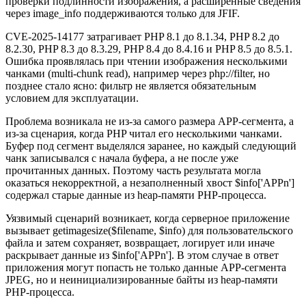
проверки подлинности изображения, а расширенные сведения
через image_info поддерживаются только для JFIF.
CVE-2025-14177 затрагивает PHP 8.1 до 8.1.34, PHP 8.2 до
8.2.30, PHP 8.3 до 8.3.29, PHP 8.4 до 8.4.16 и PHP 8.5 до 8.5.1.
Ошибка проявлялась при чтении изображения несколькими
чанками (multi-chunk read), например через php://filter, но
позднее стало ясно: фильтр не является обязательным
условием для эксплуатации.
Проблема возникала не из-за самого размера APP-сегмента, а
из-за сценария, когда PHP читал его несколькими чанками.
Буфер под сегмент выделялся заранее, но каждый следующий
чанк записывался с начала буфера, а не после уже
прочитанных данных. Поэтому часть результата могла
оказаться некорректной, а незаполненный хвост $info['APPn']
содержал старые данные из heap-памяти PHP-процесса.
Уязвимый сценарий возникает, когда серверное приложение
вызывает getimagesize($filename, $info) для пользовательского
файла и затем сохраняет, возвращает, логирует или иначе
раскрывает данные из $info['APPn']. В этом случае в ответ
приложения могут попасть не только данные APP-сегмента
JPEG, но и неинициализированные байты из heap-памяти
PHP-процесса.