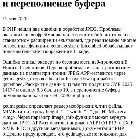
и переполнение буфера
15 мая 2026
В PHP нашли две ошибки в обработке JPEG. Проблемы
оказались не во фреймворках и сторонних библиотеках, а в
стандартном расширении ext/standard, где реализованы многие
встроенные функции. getimagesize и iptcembed обрабатывают
пользовательские изображения в C-коде.
Ошибки описал эксперт по безопасности веб-приложений
Никита Свешников. Первая проблема связана с раскрытием
данных из памяти при чтении JPEG APP-сегментов через
getimagesize, вторая с heap buffer overflow при работе
iptcembed. Раскрытие данных из памяти получило CVE-2025-
14177 и оценку 6,3 балла из 10, а переполнение буфера
опубликовано как баг GH-20582 в php-src.
getimagesize определяет размер изображения, тип файла,
MIME-тип и строку height="..." width="..." для HTML-тега
<img>. Через параметр image_info функция может вернуть
данные JPEG APP-сегментов, например APP1/APP13, с EXIF,
XMP, IPTC и другими метаданными. Документация PHP
отдельно предупреждает, что getimagesize не подходит для