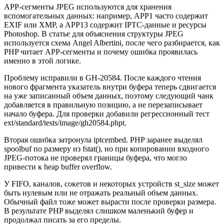
APP-сегменты JPEG используются для хранения
вспомогательных данных: например, APP1 часто содержит
EXIF или XMP, а APP13 содержит IPTC-данные и ресурсы
Photoshop. В статье для объяснения структуры JPEG
используется схема Angel Albertini, после чего разбирается, как
PHP читает APP-сегменты и почему ошибка проявилась
именно в этой логике.
Проблему исправили в GH-20584. После каждого чтения
нового фрагмента указатель внутри буфера теперь сдвигается
на уже записанный объем данных, поэтому следующий чанк
добавляется в правильную позицию, а не перезаписывает
начало буфера. Для проверки добавили регрессионный тест
ext/standard/tests/image/gh20584.phpt.
Вторая ошибка затронула iptcembed. PHP заранее выделял
spoolbuf по размеру из fstat(), но при копировании входного
JPEG-потока не проверял границы буфера, что могло
привести к heap buffer overflow.
У FIFO, каналов, сокетов и некоторых устройств st_size может
быть нулевым или не отражать реальный объем данных.
Обычный файл тоже может вырасти после проверки размера.
В результате PHP выделял слишком маленький буфер и
продолжал писать за его пределы.