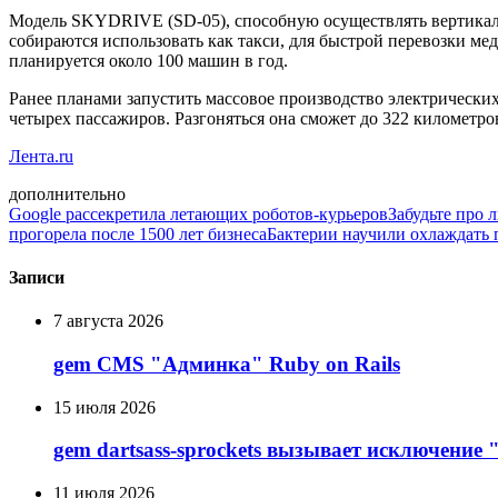
Модель SKYDRIVE (SD-05), способную осуществлять вертикальн
собираются использовать как такси, для быстрой перевозки ме
планируется около 100 машин в год.
Ранее планами запустить массовое производство электрических
четырех пассажиров. Разгоняться она сможет до 322 километров
Лента.ru
дополнительно
Google рассекретила летающих роботов-курьеров
Забудьте про 
прогорела после 1500 лет бизнеса
Бактерии научили охлаждать 
Записи
7 августа 2026
gem CMS "Админка" Ruby on Rails
15 июля 2026
gem dartsass-sprockets вызывает исключение "e
11 июля 2026