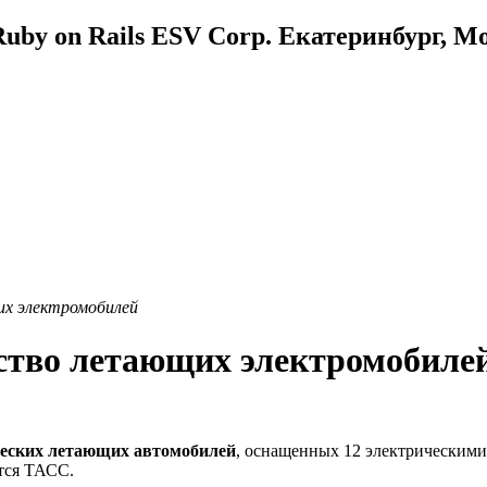
uby on Rails ESV Corp. Екатеринбург, М
их электромобилей
ство летающих электромобиле
еских летающих автомобилей
, оснащенных 12 электрическими 
ется ТАСС.