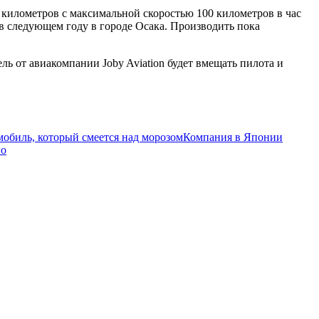
 километров с максимальной скоростью 100 километров в час
 в следующем году в городе Осака. Производить пока
ь от авиакомпании Joby Aviation будет вмещать пилота и
омобиль, который смеется над морозом
Компания в Японии
го