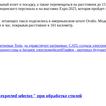
ый взлет и посадку, а также перемещаться на расстояния до 15
дицинского персонала и на выставке Expo-2025, которая пройдет
 летающих такси поделились в американском штате Огайо. Модел
 в час, покрывая расстояние в 161 километр.
литиевые Tesla, да здравствуют натриевые. CATL создала электр
процессоры и батареи электромобилей
Графен - материал будуще
xpected selector." при обработке стилей