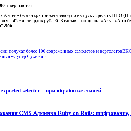
00
завершаются.
з-Антей» был открыт новый завод по выпуску средств ПВО (Н
лся в 45 миллиардов рублей. Замглавы концерна «Алмаз-Антей» С
С-500
.
сии получат более 100 современных самолетов и вертолетов
ВКС
нятся «Супер Сухими»
xpected selector." при обработке стилей
ования CMS Админка Ruby on Rails: шифрование, 