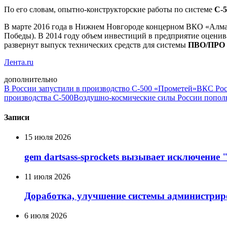
По его словам, опытно-конструкторские работы по системе
С-5
В марте 2016 года в Нижнем Новгороде концерном ВКО «Алма
Победы). В 2014 году объем инвестиций в предприятие оценива
развернут выпуск технических средств для системы
ПВО/ПРО 
Лента.ru
дополнительно
В России запустили в производство С-500 «Прометей»
ВКС Рос
производства С-500
Воздушно-космические силы России попол
Записи
15 июля 2026
gem dartsass-sprockets вызывает исключение "e
11 июля 2026
Доработка, улучшение системы администрир
6 июля 2026