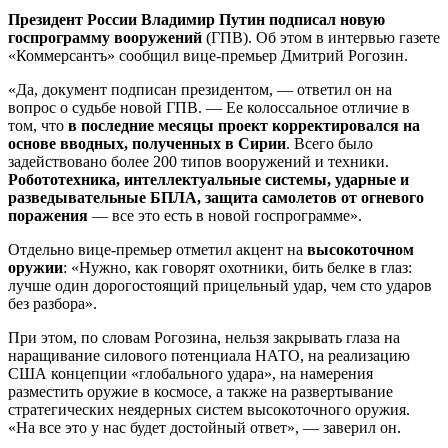
Президент России Владимир Путин подписал новую
госпрограмму вооружений
(ГПВ). Об этом в интервью газете
«Коммерсантъ» сообщил вице-премьер Дмитрий Рогозин.
«Да, документ подписан президентом, — ответил он на
вопрос о судьбе новой ГПВ. — Ее колоссальное отличие в
том, что
в последние месяцы проект корректировался на
основе вводных, полученных в Сирии
. Всего было
задействовано более 200 типов вооружений и техники.
Робототехника, интеллектуальные системы, ударные и
разведывательные БПЛА, защита самолетов от огневого
поражения
— все это есть в новой госпрограмме».
Отдельно вице-премьер отметил акцент на
высокоточном
оружии
: «Нужно, как говорят охотники, бить белке в глаз:
лучше один дорогостоящий прицельный удар, чем сто ударов
без разбора».
При этом, по словам Рогозина, нельзя закрывать глаза на
наращивание силового потенциала НАТО, на реализацию
США концепции «глобального удара», на намерения
разместить оружие в космосе, а также на развертывание
стратегических неядерных систем высокоточного оружия.
«На все это у нас будет достойный ответ», — заверил он.