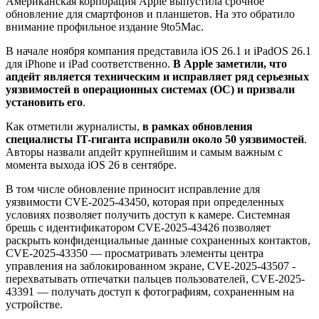
Американская корпорация Apple выпустила срочное
обновление для смартфонов и планшетов. На это обратило
внимание профильное издание 9to5Mac.
В начале ноября компания представила iOS 26.1 и iPadOS 26.1
для iPhone и iPad соответственно.
В Apple заметили, что
апдейт является техническим и исправляет ряд серьезных
уязвимостей в операционных системах (ОС) и призвали
установить его
.
Как отметили журналисты,
в рамках обновления
специалисты IT-гиганта исправили около 50 уязвимостей
.
Авторы назвали апдейт крупнейшим и самым важным с
момента выхода iOS 26 в сентябре.
В том числе обновление приносит исправление для
уязвимости CVE-2025-43450, которая при определенных
условиях позволяет получить доступ к камере. Системная
брешь с идентификатором CVE-2025-43426 позволяет
раскрыть конфиденциальные данные сохраненных контактов,
CVE-2025-43350 — просматривать элементы центра
управления на заблокированном экране, CVE-2025-43507 -
перехватывать отпечатки пальцев пользователей, CVE-2025-
43391 — получать доступ к фотографиям, сохраненным на
устройстве.