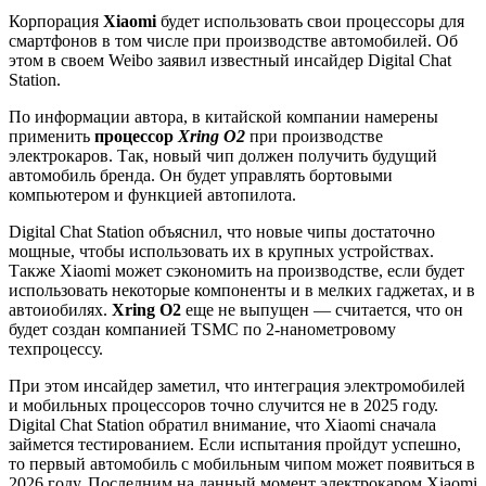
Корпорация
Xiaomi
будет использовать свои процессоры для
смартфонов в том числе при производстве автомобилей. Об
этом в своем Weibo заявил известный инсайдер Digital Chat
Station.
По информации автора, в китайской компании намерены
применить
процессор
Xring O2
при производстве
электрокаров. Так, новый чип должен получить будущий
автомобиль бренда. Он будет управлять бортовыми
компьютером и функцией автопилота.
Digital Chat Station объяснил, что новые чипы достаточно
мощные, чтобы использовать их в крупных устройствах.
Также Xiaomi может сэкономить на производстве, если будет
использовать некоторые компоненты и в мелких гаджетах, и в
автоиобилях.
Xring O2
еще не выпущен — считается, что он
будет создан компанией TSMC по 2-нанометровому
техпроцессу.
При этом инсайдер заметил, что интеграция электромобилей
и мобильных процессоров точно случится не в 2025 году.
Digital Chat Station обратил внимание, что Xiaomi сначала
займется тестированием. Если испытания пройдут успешно,
то первый автомобиль с мобильным чипом может появиться в
2026 году. Последним на данный момент электрокаром Xiaomi