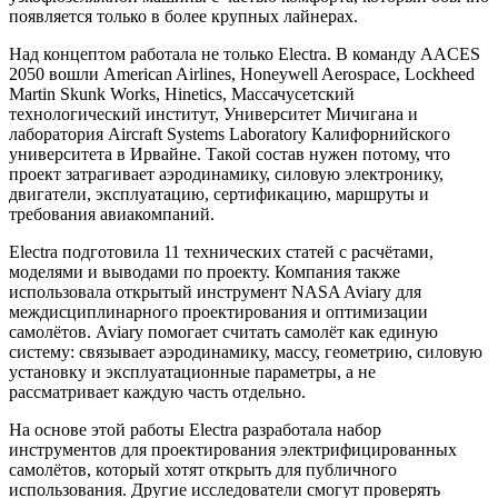
появляется только в более крупных лайнерах.
Над концептом работала не только Electra. В команду AACES
2050 вошли American Airlines, Honeywell Aerospace, Lockheed
Martin Skunk Works, Hinetics, Массачусетский
технологический институт, Университет Мичигана и
лаборатория Aircraft Systems Laboratory Калифорнийского
университета в Ирвайне. Такой состав нужен потому, что
проект затрагивает аэродинамику, силовую электронику,
двигатели, эксплуатацию, сертификацию, маршруты и
требования авиакомпаний.
Electra подготовила 11 технических статей с расчётами,
моделями и выводами по проекту. Компания также
использовала открытый инструмент NASA Aviary для
междисциплинарного проектирования и оптимизации
самолётов. Aviary помогает считать самолёт как единую
систему: связывает аэродинамику, массу, геометрию, силовую
установку и эксплуатационные параметры, а не
рассматривает каждую часть отдельно.
На основе этой работы Electra разработала набор
инструментов для проектирования электрифицированных
самолётов, который хотят открыть для публичного
использования. Другие исследователи смогут проверять