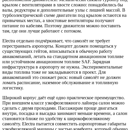
крылом с вентиляторами в хвосте сложно: понадобились бы
валы, редукторы и дополнительные узлы с лишней массой. В
турбоэлектрической схеме двигатели под крылом остаются на
привычных местах, а хвостовые вентиляторы получают
питание по кабелям. Поэтому движители можно поставить
там, где они лучше работают с потоком.
Electra отдельно подчёркивает, что самолёт не требует
перестраивать аэропорты. Концепт должен помещаться у
существующих гейтов, вписываться в обычную работу
авиакомпаний, летать на стандартном авиационном топливе
или устойчивом авиационном топливе SAF. Зарядная
инфраструктура в аэропорту не нужна. Экспериментальные
виды топлива тоже не закладываются в проект. Для
авиакомпаний это снижает риск: новый самолёт не должен
ломать расписание, наземное обслуживание и топливную
логистику.
Широкий корпус даёт ещё одно практическое преимущество.
При внешнем классе узкофюзеляжного лайнера салон можно
сделать с двумя проходами. Пассажирам проще двигаться
внутри, посадка и высадка занимают меньше времени, а салон
становится ближе по удобству к широкофюзеляжному
самолёту. Electra пытается совместить аэропортовые габариты
узкофюзеляжной машины с частью комфорта, который обычно