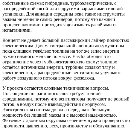
собственные схемы: гибридные, турбоэлектрические, с
распределённой тягой или с другими вариантами силовой
установки. Для авиации середины века такие инструменты
важны не меньше самих рендеров, потому что каждый
процент экономии приходится доказывать расчётами и
испытаниями.
Концепт не делает большой пассажирский лайнер полностью
электрическим. Для магистральной авиации аккумуляторы
пока слишком тяжёлые: топлива на тот же запас энергии
нужно намного меньше по массе. Electra обходит это
ограничение через турбоэлектрическую схему: топливо
остаётся источником энергии, турбины создают тягу и
электричество, а распределённые вентиляторы улучшают
работу воздушного потока вокруг фюзеляжа.
У проекта остаются сложные технические вопросы.
Поглощение пограничного слоя требует точной
аэродинамики, потому что вентиляторы получают не ровный
поток, а воздух после взаимодействия с корпусом.
Электрическая система должна передавать большую
мощность без лишней массы и с высокой надёжностью.
Фюзеляж с двойным округлым сечением нужно проверить по
прочности, давлению, весу, производству и обслуживанию.