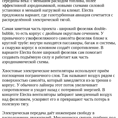
середины века: с меньшим расходом топлива, более
эффективной аэродинамикой, новыми схемами силовой
установки и меньшей нагрузкой на климат. Electra
предложила вариант, где газотурбинная авиация сочетается с
распределённой электрической тягой.
Самая заметная часть проекта - широкий фюзеляж double-
bubble, то есть корпус с двойным округлым сечением. У
привычного узкофюзеляжного самолёта фюзеляж ближе к
круглой трубе: внутри находятся пассажиры, багаж и системы,
а снаружи корпус в основном создаёт сопротивление. В
варианте Electra более широкий фюзеляж сам помогает
создавать подъёмную силу и работает как часть
аэродинамической схемы.
Хвостовые электрические вентиляторы используют приём
поглощения пограничного слоя. Так называют воздух рядом с
поверхностью самолёта, который замедляется из-за трения о
корпус. У обычного лайнера этот поток увеличивает
сопротивление и уходит назад с потерянной энергией. В
концепте Electra вентиляторы забирают замедленный воздух
над фюзеляжем, ускоряют его и превращают часть потерь в
полезную тягу.
Электрическая передача даёт инженерам свободу в
расположении движителей. Механически связать турбину под