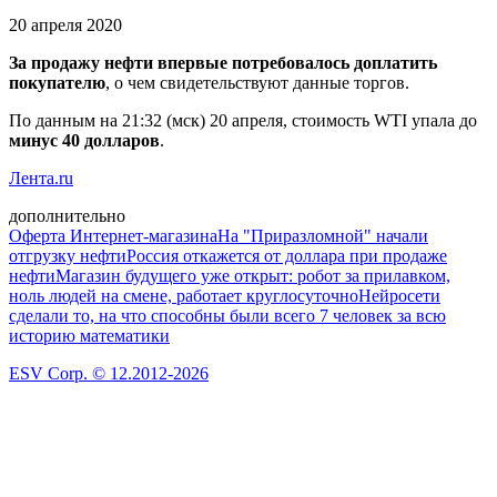
20 апреля 2020
За продажу нефти впервые потребовалось доплатить
покупателю
, о чем свидетельствуют данные торгов.
По данным на 21:32 (мск) 20 апреля, стоимость WTI упала до
минус 40 долларов
.
Лента.ru
дополнительно
Оферта Интернет-магазина
На "Приразломной" начали
отгрузку нефти
Россия откажется от доллара при продаже
нефти
Магазин будущего уже открыт: робот за прилавком,
ноль людей на смене, работает круглосуточно
Нейросети
сделали то, на что способны были всего 7 человек за всю
историю математики
ESV Corp. © 12.2012-2026