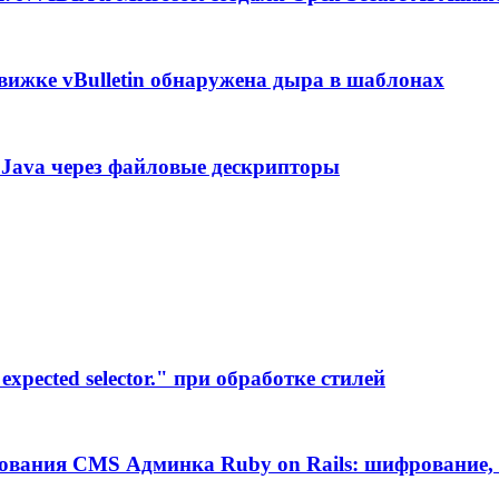
вижке vBulletin обнаружена дыра в шаблонах
ул Java через файловые дескрипторы
xpected selector." при обработке стилей
ования CMS Админка Ruby on Rails: шифрование, 