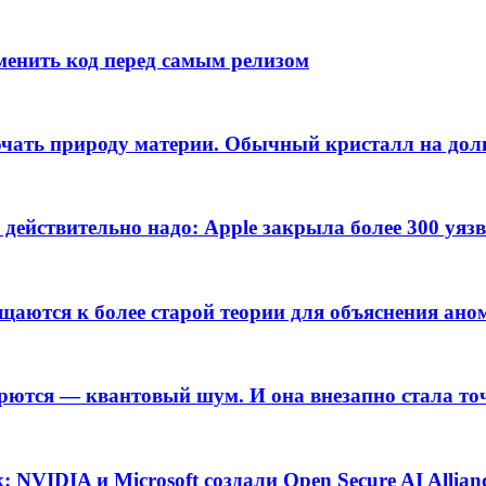
менить код перед самым релизом
лючать природу материи. Обычный кристалл на до
 действительно надо: Apple закрыла более 300 уяз
щаются к более старой теории для объяснения ан
борются — квантовый шум. И она внезапно стала то
 NVIDIA и Microsoft создали Open Secure AI Allian