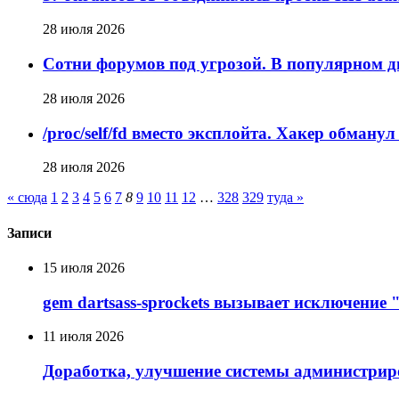
28 июля 2026
Сотни форумов под угрозой. В популярном д
28 июля 2026
/proc/self/fd вместо эксплойта. Хакер обман
28 июля 2026
« сюда
1
2
3
4
5
6
7
8
9
10
11
12
…
328
329
туда »
Записи
15 июля 2026
gem dartsass-sprockets вызывает исключение "e
11 июля 2026
Доработка, улучшение системы администрир