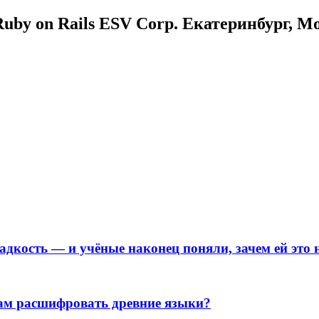
uby on Rails ESV Corp. Екатеринбург, М
адкость — и учёные наконец поняли, зачем ей это
нам расшифровать древние языки?