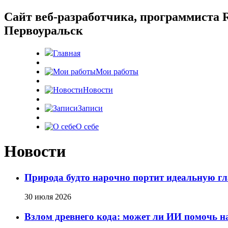
Cайт веб-разработчика, программиста R
Первоуральск
Главная
Мои работы
Новости
Записи
О себе
Новости
Природа будто нарочно портит идеальную гл
30 июля 2026
Взлом древнего кода: может ли ИИ помочь 