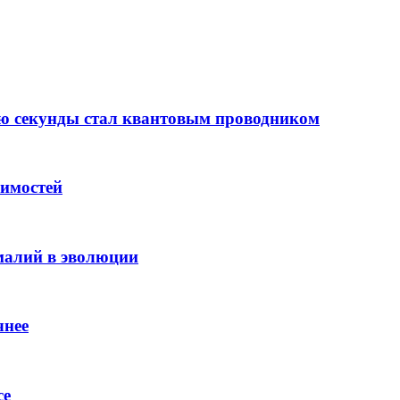
лю секунды стал квантовым проводником
вимостей
омалий в эволюции
чнее
ce