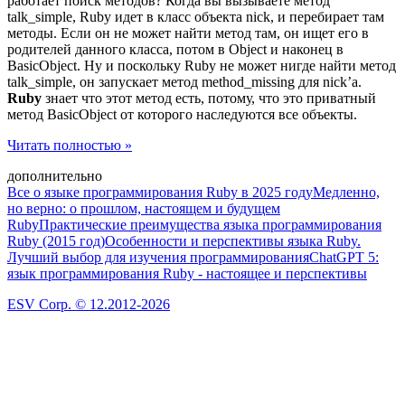
работает поиск методов? Когда вы вызываете метод
talk_simple, Ruby идет в класс объекта nick, и перебирает там
методы. Если он не может найти метод там, он ищет его в
родителей данного класса, потом в Object и наконец в
BasicObject. Ну и поскольку Ruby не может нигде найти метод
talk_simple, он запускает метод method_missing для nick’a.
Ruby
знает что этот метод есть, потому, что это приватный
метод BasicObject от которого наследуются все объекты.
Читать полностью »
дополнительно
Все о языке программирования Ruby в 2025 году
Медленно,
но верно: о прошлом, настоящем и будущем
Ruby
Практические преимущества языка программирования
Ruby (2015 год)
Особенности и перспективы языка Ruby.
Лучший выбор для изучения программирования
ChatGPT 5:
язык программирования Ruby - настоящее и перспективы
ESV Corp. © 12.2012-2026