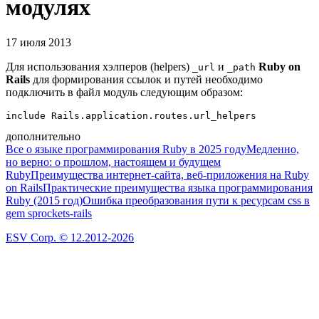
модулях
17 июля 2013
Для использования хэлперов (helpers)
и
Ruby on
_url
_path
Rails
для формирования ссылок и путей необходимо
подключить в файл модуль следующим образом:
дополнительно
Все о языке программирования Ruby в 2025 году
Медленно,
но верно: о прошлом, настоящем и будущем
Ruby
Преимущества интернет-сайта, веб-приложения на Ruby
on Rails
Практические преимущества языка программирования
Ruby (2015 год)
Ошибка преобразования пути к ресурсам css в
gem sprockets-rails
ESV Corp. © 12.2012-2026