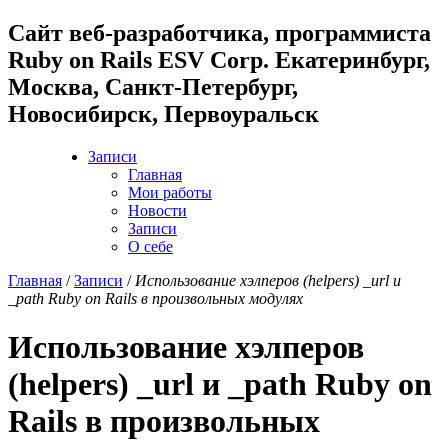
Cайт веб-разработчика, программиста
Ruby on Rails ESV Corp. Екатеринбург,
Москва, Санкт-Петербург,
Новосибирск, Первоуральск
Записи
Главная
Мои работы
Новости
Записи
О себе
Главная
/
Записи
/
Использование хэлперов (helpers) _url и
_path Ruby on Rails в произвольных модулях
Использование хэлперов
(helpers) _url и _path Ruby on
Rails в произвольных