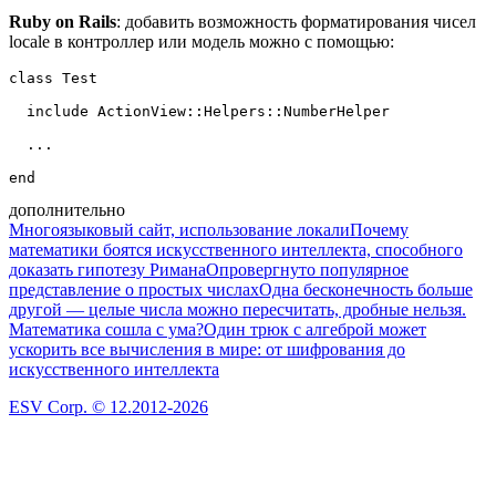
Ruby on Rails
: добавить возможность форматирования чисел
locale в контроллер или модель можно с помощью:
class Test

  include ActionView::Helpers::NumberHelper

  ...

дополнительно
Многоязыковый сайт, использование локали
Почему
математики боятся искусственного интеллекта, способного
доказать гипотезу Римана
Опровергнуто популярное
представление о простых числах
Одна бесконечность больше
другой — целые числа можно пересчитать, дробные нельзя.
Математика сошла с ума?
Один трюк с алгеброй может
ускорить все вычисления в мире: от шифрования до
искусственного интеллекта
ESV Corp. © 12.2012-2026