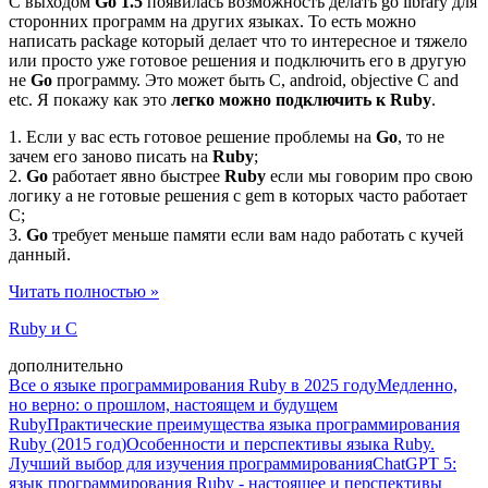
С выходом
Go 1.5
появилась возможность делать go library для
сторонних программ на других языках. То есть можно
написать package который делает что то интересное и тяжело
или просто уже готовое решения и подключить его в другую
не
Go
программу. Это может быть C, android, objective C and
etc. Я покажу как это
легко можно подключить к Ruby
.
1. Если у вас есть готовое решение проблемы на
Go
, то не
зачем его заново писать на
Ruby
;
2.
Go
работает явно быстрее
Ruby
если мы говорим про свою
логику а не готовые решения с gem в которых часто работает
C;
3.
Go
требует меньше памяти если вам надо работать с кучей
данный.
Читать полностью »
Ruby и C
дополнительно
Все о языке программирования Ruby в 2025 году
Медленно,
но верно: о прошлом, настоящем и будущем
Ruby
Практические преимущества языка программирования
Ruby (2015 год)
Особенности и перспективы языка Ruby.
Лучший выбор для изучения программирования
ChatGPT 5:
язык программирования Ruby - настоящее и перспективы