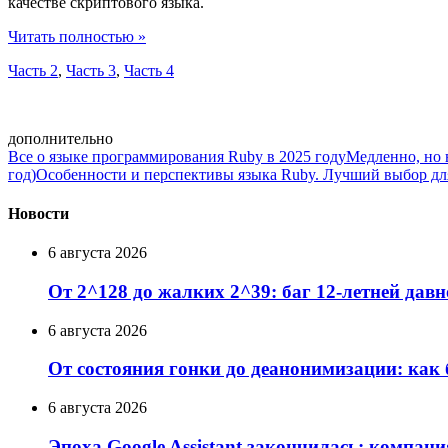
качестве скриптового языка.
Читать полностью »
Часть 2
,
Часть 3
,
Часть 4
дополнительно
Все о языке программирования Ruby в 2025 году
Медленно, но 
год)
Особенности и перспективы языка Ruby. Лучший выбор дл
Новости
6 августа 2026
От 2^128 до жалких 2^39: баг 12-летней давн
6 августа 2026
От состояния гонки до деанонимизации: как 
6 августа 2026
Эпоха Google Assistant закончилась: компани