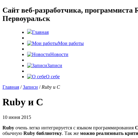
Cайт веб-разработчика, программиста R
Первоуральск
Главная
Мои работы
Новости
Записи
О себе
Главная
/
Записи
/
Ruby и C
Ruby и C
10 июня 2015
Ruby
очень легко интегрируется с языком программирования
обычную
Ruby библиотеку
. Так же
можно реализовать крит