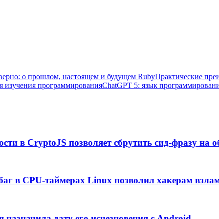
верно: о прошлом, настоящем и будущем Ruby
Практические пре
я изучения программирования
ChatGPT 5: язык программировани
ости в CryptoJS позволяет сбрутить сид-фразу на 
баг в CPU-таймерах Linux позволил хакерам взлам
я назначила дату его исчезновения с Android