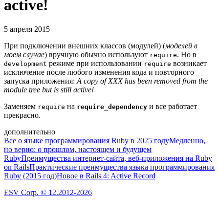
active!
5 апреля 2015
При подключении внешних классов (модулей) (
моделей в
моем случае
) вручную обычно используют
. Но в
require
режиме при использовании
возникает
development
require
исключение после любого изменения кода и повторного
запуска приложения:
A copy of XXX has been removed from the
module tree but is still active!
Заменяем
на
и все работает
require
require_dependency
прекрасно.
дополнительно
Все о языке программирования Ruby в 2025 году
Медленно,
но верно: о прошлом, настоящем и будущем
Ruby
Преимущества интернет-сайта, веб-приложения на Ruby
on Rails
Практические преимущества языка программирования
Ruby (2015 год)
Новое в Rails 4: Active Record
ESV Corp. © 12.2012-2026