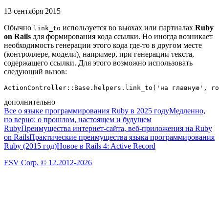
13 сентября 2015
Обычно
используется во вьюхах или партиалах
Ruby
link_to
on Rails
для формирования кода ссылки. Но иногда возникает
необходимость генерации этого кода где-то в другом месте
(контроллере, модели), например, при генерации текста,
содержащего ссылки. Для этого возможно использовать
следующий вызов:
дополнительно
Все о языке программирования Ruby в 2025 году
Медленно,
но верно: о прошлом, настоящем и будущем
Ruby
Преимущества интернет-сайта, веб-приложения на Ruby
on Rails
Практические преимущества языка программирования
Ruby (2015 год)
Новое в Rails 4: Active Record
ESV Corp. © 12.2012-2026