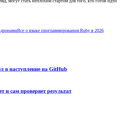
ляд, могут стать неплохим стартом для того, кто готов идти
 дронами
Все о языке программирования Ruby в 2026
л в наступление на GitHub
т и сам проверяет результат