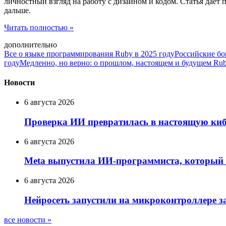
личностный взгляд на работу с дизайном и кодом. Статья даёт п
дальше.
Читать полностью »
дополнительно
Все о языке программирования Ruby в 2025 году
Российские б
году
Медленно, но верно: о прошлом, настоящем и будущем Ru
Новости
6 августа 2026
Проверка ИИ превратилась в настоящую кибе
6 августа 2026
Meta выпустила ИИ-программиста, который н
6 августа 2026
Нейросеть запустили на микроконтроллере з
все новости »