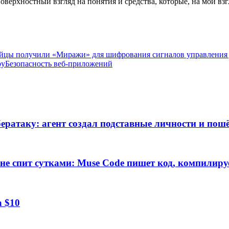
оверхностный взгляд на понятия и средства, которые, на мой взг
ойцы получили «Миражи» для шифрования сигналов управления
by
Безопасность веб-приложений
ратаку: агент создал подставные личности и пошё
е спит сутками: Muse Code пишет код, компилируе
а $10