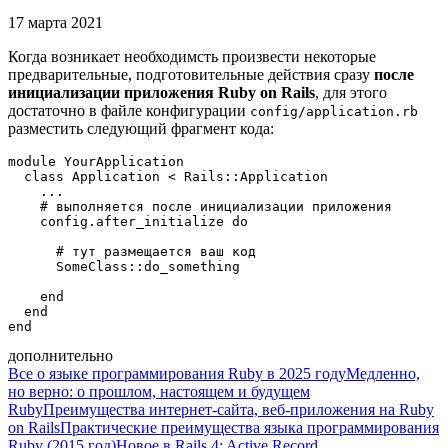
17 марта 2021
Когда возникает необходимсть произвести некоторые
предварительные, подготовительные действия сразу
после
инициализации приложения
Ruby on Rails
, для этого
достаточно в файле конфигурации
config/application.rb
разместить следующий фрагмент кода:
module YourApplication

  class Application < Rails::Application

    ...

    # выполняется после инициализации приложения

    config.after_initialize do

      # тут размещается ваш код

      SomeClass::do_something

    end

  end

дополнительно
Все о языке программирования Ruby в 2025 году
Медленно,
но верно: о прошлом, настоящем и будущем
Ruby
Преимущества интернет-сайта, веб-приложения на Ruby
on Rails
Практические преимущества языка программирования
Ruby (2015 год)
Новое в Rails 4: Active Record