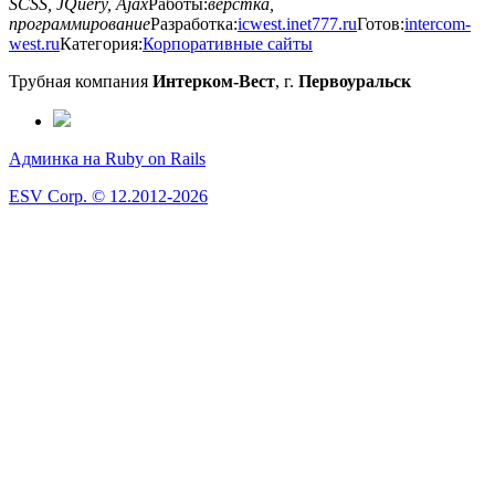
SCSS, JQuery, Ajax
Работы:
верстка,
программирование
Разработка:
icwest.inet777.ru
Готов:
intercom-
west.ru
Категория:
Корпоративные сайты
Трубная компания
Интерком-Вест
, г.
Первоуральск
Админка на Ruby on Rails
ESV Corp. © 12.2012-2026