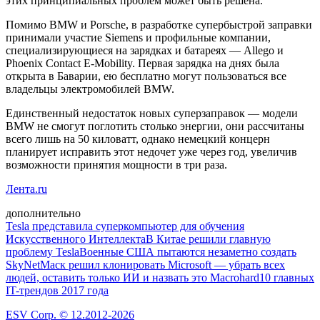
этих принципиальных проблем может быть решена.
Помимо BMW и Porsche, в разработке супербыстрой заправки
принимали участие Siemens и профильные компании,
специализирующиеся на зарядках и батареях — Allego и
Phoenix Contact E-Mobility. Первая зарядка на днях была
открыта в Баварии, ею бесплатно могут пользоваться все
владельцы электромобилей BMW.
Единственный недостаток новых суперзаправок — модели
BMW не смогут поглотить столько энергии, они рассчитаны
всего лишь на 50 киловатт, однако немецкий концерн
планирует исправить этот недочет уже через год, увеличив
возможности принятия мощности в три раза.
Лента.ru
дополнительно
Tesla представила суперкомпьютер для обучения
Искусственного Интеллекта
В Китае решили главную
проблему Tesla
Военные США пытаются незаметно создать
SkyNet
Маск решил клонировать Microsoft — убрать всех
людей, оставить только ИИ и назвать это Macrohard
10 главных
IT-трендов 2017 года
ESV Corp. © 12.2012-2026