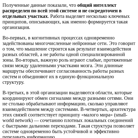
Полученные данные показали, что
общий интеллект
распределен по всей этой системе и не сосредоточен в
отдельных участках
. Работа выделяет несколько ключевых
принципов, описывающих, как именно формируется такая
организация.
Во-первых, в когнитивных процессах одновременно
задействованы многочисленные нейронные сети. Это говорит
о том, что мышление строится как результат взаимодействия
разных областей, а не работы одной специализированной
зоны. Во-вторых, важную роль играют слабые, протяженные
связи между удаленными участками мозга. Эти длинные
маршруты обеспечивают согласованность работы разных
систем и объединяют их в единую функциональную
структуру.
В-третьих, в этой организации выделяются области, которые
координируют обмен сигналами между разными сетями. Они
не столько обрабатывают информацию, сколько управляют
взаимодействием между системами. В-четвертых, архитектура
этих связей соответствует принципу «малого мира» (small-
world network) — сочетанию плотных локальных соединений
с быстрыми дальними переходами. Такая структура позволяет
системе одновременно быть устойчивой и эффективно
передавать информацию.