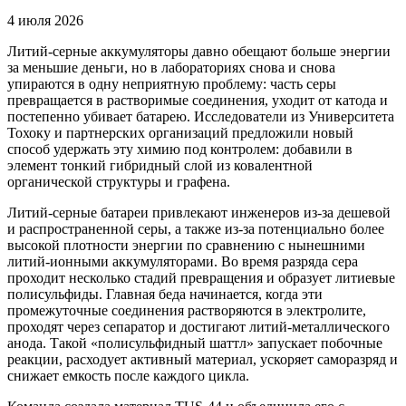
4 июля 2026
Литий-серные аккумуляторы давно обещают больше энергии
за меньшие деньги, но в лабораториях снова и снова
упираются в одну неприятную проблему: часть серы
превращается в растворимые соединения, уходит от катода и
постепенно убивает батарею. Исследователи из Университета
Тохоку и партнерских организаций предложили новый
способ удержать эту химию под контролем: добавили в
элемент тонкий гибридный слой из ковалентной
органической структуры и графена.
Литий-серные батареи привлекают инженеров из-за дешевой
и распространенной серы, а также из-за потенциально более
высокой плотности энергии по сравнению с нынешними
литий-ионными аккумуляторами. Во время разряда сера
проходит несколько стадий превращения и образует литиевые
полисульфиды. Главная беда начинается, когда эти
промежуточные соединения растворяются в электролите,
проходят через сепаратор и достигают литий-металлического
анода. Такой «полисульфидный шаттл» запускает побочные
реакции, расходует активный материал, ускоряет саморазряд и
снижает емкость после каждого цикла.