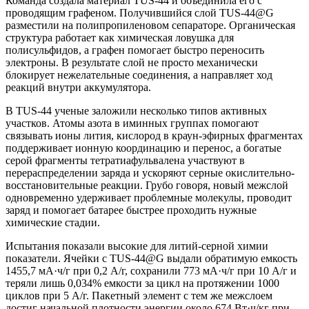
Команда создала материал TUS-44 и объединила его с
проводящим графеном. Получившийся слой TUS-44@G
разместили на полипропиленовом сепараторе. Органическая
структура работает как химическая ловушка для
полисульфидов, а графен помогает быстро переносить
электроны. В результате слой не просто механически
блокирует нежелательные соединения, а направляет ход
реакций внутри аккумулятора.
В TUS-44 ученые заложили несколько типов активных
участков. Атомы азота в иминных группах помогают
связывать ионы лития, кислород в краун-эфирных фрагментах
поддерживает ионную координацию и перенос, а богатые
серой фрагменты тетратиафульвалена участвуют в
перераспределении заряда и ускоряют серные окислительно-
восстановительные реакции. Грубо говоря, новый межслой
одновременно удерживает проблемные молекулы, проводит
заряд и помогает батарее быстрее проходить нужные
химические стадии.
Испытания показали высокие для литий-серной химии
показатели. Ячейки с TUS-44@G выдали обратимую емкость
1455,7 мА·ч/г при 0,2 А/г, сохранили 773 мА·ч/г при 10 А/г и
теряли лишь 0,034% емкости за цикл на протяжении 1000
циклов при 5 А/г. Пакетный элемент с тем же межслоем
достиг начальной плотности энергии около 674 Вт·ч/кг при