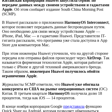
Китайская корпорация Huawei запустила сервис по
передаче данных между своими устройствами и гаджетами
Apple
. Об этом сообщает издание South China Morning Post
(SCMP).
В Huawei рассказали о приложении
HarmonyOS Interconnect
,
которое позволяет передавать данные беспроводным путем.
Оно необходимо для связи между устройствами Apple —
iPhone, iPad, Mac — и гаджетами Huawei. Представители IT-
гиганта рассказали, что программа уже стала доступна в App
Store для компьютеров Mac.
При этом инженеры Huawei уточнили, что на другой стороне
передача или отправка файлов происходит через
AirDrop
. Так
называется фирменная технология Apple, которая работает
только с iPhone и другой техникой американского бренда.
Таким образом,
инженерам Huawei получилось обойти
ограничения Apple
.
Журналисты SCMP отметили, что
Huawei уже обогнала
конкурента из США на рынке операционных систем
(ОС)
Китая. В третьем квартале
HarmonyOS
получила долю 18
процентов, тогда как iOS — 14 процентов.
В конце ноября корпорация Google
представила
функцию
Quick Share на Android, которая позволяет обмениваться