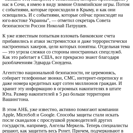
нас в Сочи, я имею в виду зимние Олимпийские игры. Потом
с событиями, которые происходили в Крыму, и как они
освещались. И с событиями, которые сейчас происходят на
юго-востоке Украины", — отметил секретарь Совета
безопасности России Николай Патрушев.
К уже известным попыткам взломать банковские счета
прибавились и атаки экстремистски и даже террористически
настроенных хакеров, цели которых понятны. Отдельная тема
— это угроза слежки со стороны иностранных спецслужб.
Как это работает в США, все прекрасно знают благодаря
разоблачениям Эдварда Сноудена.
Агентство национальной безопасности, не церемонясь,
собирает телефонные звонки, СМС, интернет-переписку и
даже номера кредитных карт сотен миллионов граждан. И
хранит эту информацию в огромных накопителях в штате
Юта. Размер накопителей в 5 раз больше территории
Вашингтона.
В этом АНБ, уже известно, активно помогают компании
Apple, MicroSoft и Google. Способы защиты стали искать
после скандалов с прослушкой руководителей других
государств, например, Ангелы Меркель. Теперь специалисты
решают, как защитить весь Рунет. Причем, подчеркивают в