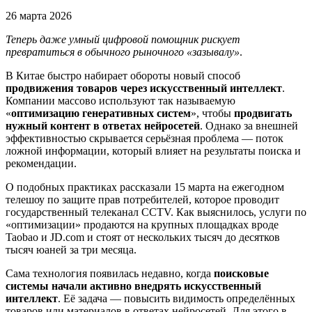
26 марта 2026
Теперь даже умный цифровой помощник рискует
превратиться в обычного рыночного «зазывалу»
.
В Китае быстро набирает обороты новый способ
продвижения товаров через искусственный интеллект
.
Компании массово используют так называемую
«
оптимизацию генеративных систем
», чтобы
продвигать
нужный контент в ответах нейросетей
. Однако за внешней
эффективностью скрывается серьёзная проблема — поток
ложной информации, который влияет на результаты поиска и
рекомендации.
О подобных практиках рассказали 15 марта на ежегодном
телешоу по защите прав потребителей, которое проводит
государственный телеканал CCTV. Как выяснилось, услуги по
«оптимизации» продаются на крупных площадках вроде
Taobao и JD.com и стоят от нескольких тысяч до десятков
тысяч юаней за три месяца.
Сама технология появилась недавно, когда
поисковые
системы начали активно внедрять искусственный
интеллект
. Её задача — повысить видимость определённых
товаров или материалов в ответах нейросетей. Для этого в